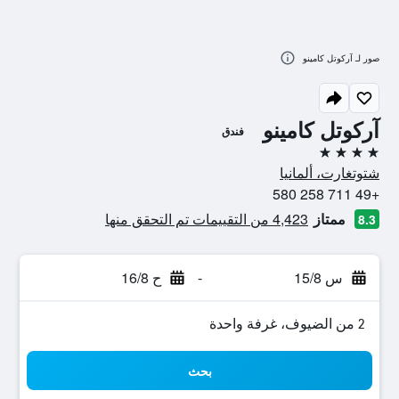
صور لـ آركوتل كامينو
آركوتل كامينو
فندق
4 نجوم
شتوتغارت، ألمانيا
+49 711 258 580
ممتاز
4,423 من التقييمات تم التحقق منها
8.3
س 15/8
-
ح 16/8
2 من الضيوف، غرفة واحدة
بحث