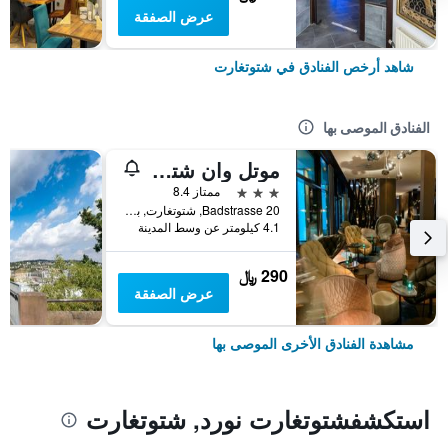
عرض الصفقة
شاهد أرخص الفنادق في شتوتغارت
الفنادق الموصى بها
موتل وان شتوتغارت باد كانستات
3 نجوم
ممتاز 8.4
Badstrasse 20, شتوتغارت, بادن - فورتمبيرغ, ألمانيا
4.1 كيلومتر عن وسط المدينة
290 ﷼
عرض الصفقة
مشاهدة الفنادق الأخرى الموصى بها
استكشفشتوتغارت نورد, شتوتغارت