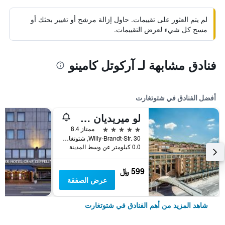
لم يتم العثور على تقييمات. حاول إزالة مرشح أو تغيير بحثك أو
مسح كل شيء لعرض التقييمات.
فنادق مشابهة لـ آركوتل كامينو
أفضل الفنادق في شتوتغارت
لو ميريديان شتوتغارت
5 نجوم
ممتاز 8.4
Willy-Brandt-Str. 30, شتوتغارت, بادن - فورتمبيرغ, ألمانيا
0.0 كيلومتر عن وسط المدينة
599 ﷼
عرض الصفقة
شاهد المزيد من أهم الفنادق في شتوتغارت