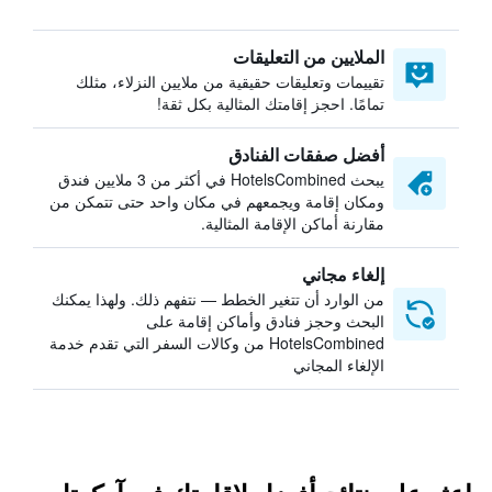
الملايين من التعليقات
تقييمات وتعليقات حقيقية من ملايين النزلاء، مثلك
تمامًا. احجز إقامتك المثالية بكل ثقة!
أفضل صفقات الفنادق
يبحث HotelsCombined في أكثر من 3 ملايين فندق
ومكان إقامة ويجمعهم في مكان واحد حتى تتمكن من
مقارنة أماكن الإقامة المثالية.
إلغاء مجاني
من الوارد أن تتغير الخطط — نتفهم ذلك. ولهذا يمكنك
البحث وحجز فنادق وأماكن إقامة على
HotelsCombined من وكالات السفر التي تقدم خدمة
الإلغاء المجاني