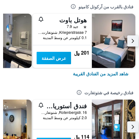
فنادق بالقرب من آركوتل كامينو
هوتل باوت
نجمة واحدة
جيد 7.9
Kriegerstrasse 7, شتوتغارت, بادن - فورتمبيرغ, ألمانيا
0.1 كيلومتر عن وسط المدينة
201 ﷼
عرض الصفقة
شاهد المزيد من الفنادق القريبة
فنادق رخيصة في شتوتغارت
فندق أستوريا ام اوراخبلاتس
Rotenbergstr. 16, شتوتغارت, بادن - فورتمبيرغ, ألمانيا
2.0 كيلومتر عن وسط المدينة
114 ﷼