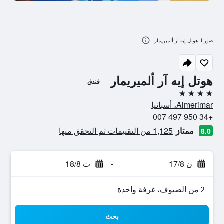
صور لـ هوتل إيه آر ألميريمار
هوتل إيه آر ألميريمار
فندق
4 نجوم
Almerimar، أسبانيا
+34 950 497 007
ممتاز
1,125 من التقييمات تم التحقق منها
8.0
ن 17/8
-
ث 18/8
2 من الضيوف، غرفة واحدة
بحث