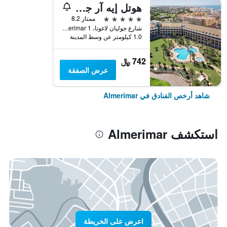
هوتل إيه آر جولف ألميريمار
5 نجوم
ممتاز 8.2
شارع جوليان لاغونا، 1 Urb., Almerimar, منطقة أندلوسيا, أسبانيا
1.0 كيلومتر عن وسط المدينة
742 ﷼
عرض الصفقة
شاهد أرخص الفنادق في Almerimar
استكشف Almerimar
اعرض على الخريطة