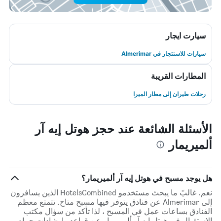
سيارت ايجار
سيارات للاستئجار في Almerimar
المطارات القريبة
رحلات طيران إلى مطار الميرا
الأسئلة الشائعة عند حجز هوتل إيه آر
ألميريمار
هل يوجد مسبح في هوتل إيه آر ألميريمار؟
نعم. غالبً ما يبحث مستخدمو HotelsCombined الذين يسافرون
إلى Almerimar عن فنادق يتوفر فيها مسبح متاح. تتمتع معظم
الفنادق بساعات عمل في المسبح ، لذا تأكد من سؤال مكتب
الاستقبال في هوتل إيه آر ألميريمار عن قواعد وإرشادات حمام