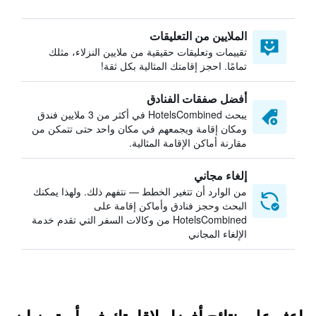
الملايين من التعليقات
تقييمات وتعليقات حقيقية من ملايين النزلاء، مثلك
تمامًا. احجز إقامتك المثالية بكل ثقة!
أفضل صفقات الفنادق
يبحث HotelsCombined في أكثر من 3 ملايين فندق
ومكان إقامة ويجمعهم في مكان واحد حتى تتمكن من
مقارنة أماكن الإقامة المثالية.
إلغاء مجاني
من الوارد أن تتغير الخطط — نتفهم ذلك. ولهذا يمكنك
البحث وحجز فنادق وأماكن إقامة على
HotelsCombined من وكالات السفر التي تقدم خدمة
الإلغاء المجاني