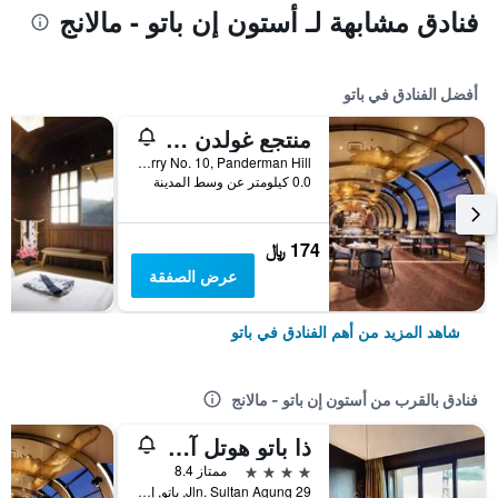
فنادق مشابهة لـ أستون إن باتو - مالانج
أفضل الفنادق في باتو
منتجع غولدن توليب هولاند باتو
Jl. Cherry No. 10, Panderman Hill, باتو, إندونيسيا
0.0 كيلومتر عن وسط المدينة
174 ﷼
عرض الصفقة
شاهد المزيد من أهم الفنادق في باتو
فنادق بالقرب من أستون إن باتو - مالانج
ذا باتو هوتل آند فيلاس
4 نجوم
ممتاز 8.4
Jln. Sultan Agung 29, باتو, إندونيسيا