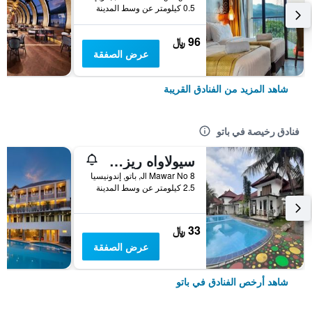
0.5 كيلومتر عن وسط المدينة
96 ﷼
عرض الصفقة
شاهد المزيد من الفنادق القريبة
فنادق رخيصة في باتو
سيولاواه ريزورت آند كافيه
Jl Mawar No 8, باتو, إندونيسيا
2.5 كيلومتر عن وسط المدينة
33 ﷼
عرض الصفقة
شاهد أرخص الفنادق في باتو