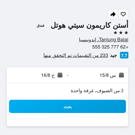
أستن كاريمون سيتي هوتل
فندق
3 نجوم
Tanjung Balai، إندونيسيا
+62 777 325 555
جيد
233 من التقييمات تم التحقق منها
7.7
س 15/8
-
ح 16/8
2 من الضيوف، غرفة واحدة
بحث