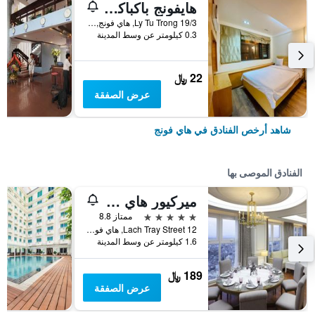
هايفونج باكباكر هوستل
19/3 Ly Tu Trong, هاي فونج, فيتنام
0.3 كيلومتر عن وسط المدينة
22 ﷼
عرض الصفقة
شاهد أرخص الفنادق في هاي فونج
الفنادق الموصى بها
ميركيور هاي فوك
5 نجوم
ممتاز 8.8
12 Lach Tray Street, هاي فونج, فيتنام
1.6 كيلومتر عن وسط المدينة
189 ﷼
عرض الصفقة