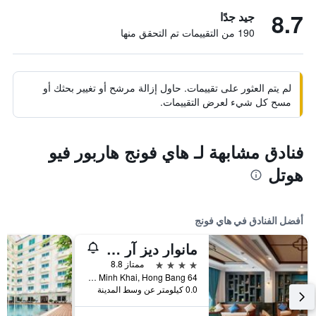
8.7
جيد جدًا
190 من التقييمات تم التحقق منها
لم يتم العثور على تقييمات. حاول إزالة مرشح أو تغيير بحثك أو
مسح كل شيء لعرض التقييمات.
فنادق مشابهة لـ هاي فونج هاربور فيو
هوتل
أفضل الفنادق في هاي فونج
مانوار ديز آر أوتل
4 نجوم
ممتاز 8.8
64 Dien Bien Phu, Minh Khai, Hong Bang, هاي فونج, فيتنام
0.0 كيلومتر عن وسط المدينة