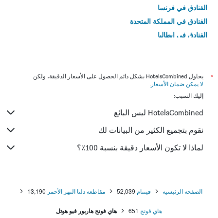
الفنادق في فرنسا
الفنادق في المملكة المتحدة
الفنادق في إيطاليا
الفنادق في تايلاند
*
يحاول HotelsCombined بشكل دائم الحصول على الأسعار الدقيقة، ولكن
لا يمكن ضمان الأسعار
.
إليك السبب:
HotelsCombined ليس البائع
نقوم بتجميع الكثير من البيانات لك
لماذا لا تكون الأسعار دقيقة بنسبة 100٪؟
الصفحة الرئيسية
فيتنام
52,039
مقاطعة دلتا النهر الأحمر
13,190
هاي فونج
651
هاي فونج هاربور فيو هوتل