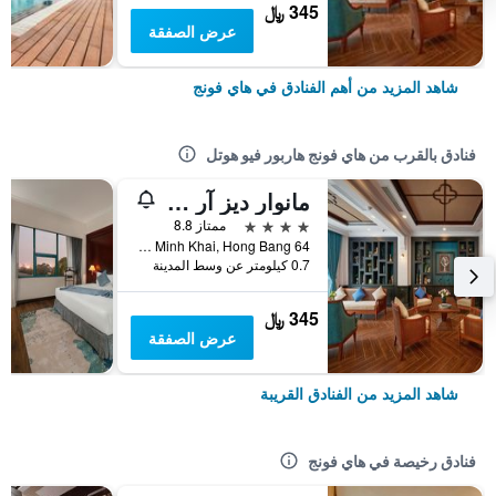
345 ﷼
عرض الصفقة
شاهد المزيد من أهم الفنادق في هاي فونج
فنادق بالقرب من هاي فونج هاربور فيو هوتل
مانوار ديز آر أوتل
4 نجوم
ممتاز 8.8
64 Dien Bien Phu, Minh Khai, Hong Bang, هاي فونج, فيتنام
0.7 كيلومتر عن وسط المدينة
345 ﷼
عرض الصفقة
شاهد المزيد من الفنادق القريبة
فنادق رخيصة في هاي فونج