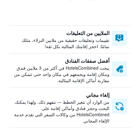
الملايين من التعليقات
تقييمات وتعليقات حقيقية من ملايين النزلاء، مثلك
تمامًا. احجز إقامتك المثالية بكل ثقة!
أفضل صفقات الفنادق
يبحث HotelsCombined في أكثر من 3 ملايين فندق
ومكان إقامة ويجمعهم في مكان واحد حتى تتمكن من
مقارنة أماكن الإقامة المثالية.
إلغاء مجاني
من الوارد أن تتغير الخطط — نتفهم ذلك. ولهذا يمكنك
البحث وحجز فنادق وأماكن إقامة على
HotelsCombined من وكالات السفر التي تقدم خدمة
الإلغاء المجاني