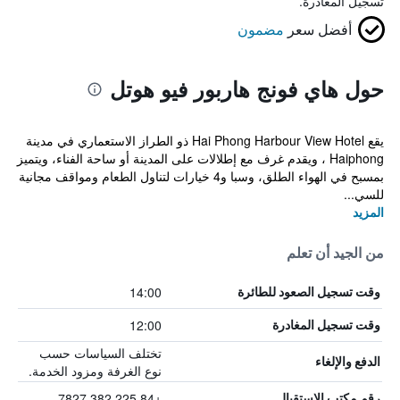
تسجيل المغادرة.
أفضل سعر
مضمون
حول هاي فونج هاربور فيو هوتل
يقع Hai Phong Harbour View Hotel ذو الطراز الاستعماري في مدينة
Haiphong ، ويقدم غرف مع إطلالات على المدينة أو ساحة الفناء، ويتميز
بمسبح في الهواء الطلق، وسبا و4 خيارات لتناول الطعام ومواقف مجانية
للسي...
المزيد
من الجيد أن تعلم
14:00
وقت تسجيل الصعود للطائرة
12:00
وقت تسجيل المغادرة
تختلف السياسات حسب
الدفع والإلغاء
نوع الغرفة ومزود الخدمة.
+84 225 382 7827
رقم مكتب الاستقبال