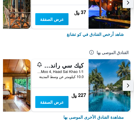
37 ﷼
عرض الصفقة
شاهد أرخص الفنادق في كو تشانغ
الفنادق الموصى بها
كيك سي راند ريزورت كو تشانج
1/1 Moo 4, Haad Sai Khao, كو تشانغ, تايلاند
10.0 كيلومتر عن وسط المدينة
227 ﷼
عرض الصفقة
مشاهدة الفنادق الأخرى الموصى بها