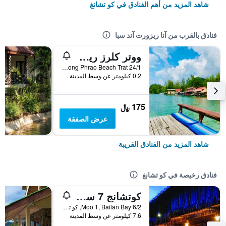
شاهد المزيد من أهم الفنادق في كو تشانغ
فنادق بالقرب من آنا ريزورت آند سبا
ووتر كلرز ريزورت
24/1 Moo 4 Klong Phrao Beach Trat, كو تشانغ, تايلاند
0.2 كيلومتر عن وسط المدينة
175 ﷼
عرض الصفقة
شاهد المزيد من الفنادق القريبة
فنادق رخيصة في كو تشانغ
كوتشانج 7 سيفيو بنجالو
6/2 Moo 1, Bailan Bay, كو تشانغ, تايلاند
7.6 كيلومتر عن وسط المدينة