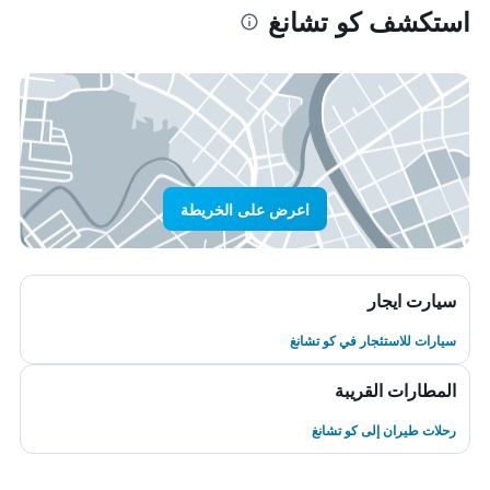
استكشف كو تشانغ
اعرض على الخريطة
سيارت ايجار
سيارات للاستئجار في كو تشانغ
المطارات القريبة
رحلات طيران إلى كو تشانغ