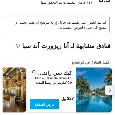
2,797 من التقييمات تم التحقق منها
لم يتم العثور على تقييمات. حاول إزالة مرشح أو تغيير بحثك أو
مسح كل شيء لعرض التقييمات.
فنادق مشابهة لـ آنا ريزورت آند سبا
أفضل الفنادق في كو تشانغ
كيك سي راند ريزورت كو تشانج
1/1 Moo 4, Haad Sai Khao, كو تشانغ, تايلاند
0.0 كيلومتر عن وسط المدينة
227 ﷼
عرض الصفقة