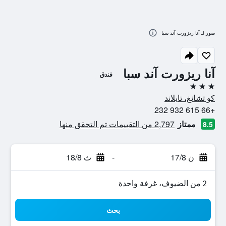
صور لـ آنا ريزورت آند سبا
آنا ريزورت آند سبا
فندق
3 نجوم
كو تشانغ، تايلاند
+66 615 932 232
ممتاز
2,797 من التقييمات تم التحقق منها
8.5
ن 17/8
-
ث 18/8
2 من الضيوف، غرفة واحدة
بحث