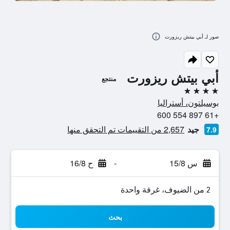
صور لـ أبي بيتش ريزورت
أبي بيتش ريزورت
منتجع
4 نجوم
بوسيلتون، أستراليا
+61 897 554 600
جيد
2,657 من التقييمات تم التحقق منها
7.9
س 15/8
-
ح 16/8
2 من الضيوف، غرفة واحدة
بحث