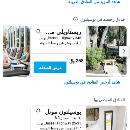
شاهد المزيد من الفنادق القريبة
فنادق رخيصة في بوسيلتون
ريستاويلي موتل
348 Bussell Highway, بوسيلتون, WA, أستراليا
4.1 كيلومتر عن وسط المدينة
258 ﷼
عرض الصفقة
شاهد أرخص الفنادق في بوسيلتون
الفنادق الموصى بها
بوسيلتون موتل
2 نجمتين
ممتاز 8.3
25-31 Bussell Highway, بوسيلتون, WA, أستراليا
0.7 كيلومتر عن وسط المدينة