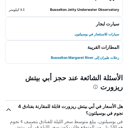
Busselton Jetty Underwater Observatory
9.3 كيلومتر
سيارت ايجار
سيارات للاستئجار في بوسيلتون
المطارات القريبة
رحلات طيران إلى Busselton Margaret River
الأسئلة الشائعة عند حجز أبي بيتش
ريزورت
هل الأسعار في أبي بيتش ريزورت قابلة للمقارنة بفنادق 4
نجوم في بوسيلتون؟
في بوسيلتون، يبلغ متوسط ​​سعر الليلة للفنادق بتصنيف 4 نجوم
هو 530 ﷼. من المتوقع ظان يكون سعر الليلة في أبي بيتش