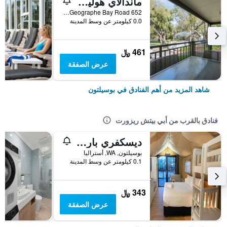
ماندالاي هوليداي ريزورت آند توريست بارك
652 Geographe Bay Road, بوسيلتون, WA, أستراليا
0.0 كيلومتر عن وسط المدينة
461 ﷼
عرض الصفقة
شاهد المزيد من أهم الفنادق في بوسيلتون
فنادق بالقرب من أبي بيتش ريزورت
ديسكفري باركس - باسلتن
بوسيلتون, WA, أستراليا
0.1 كيلومتر عن وسط المدينة
343 ﷼
عرض الصفقة