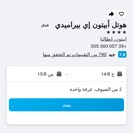
هوتل أبيتون إي بيراميدي
فندق
4 نجوم
ابيتون، إيطاليا
+39 057 360 005
جيد
790 من التقييمات تم التحقق منها
7.8
ج 14/8
-
س 15/8
2 من الضيوف، غرفة واحدة
بحث