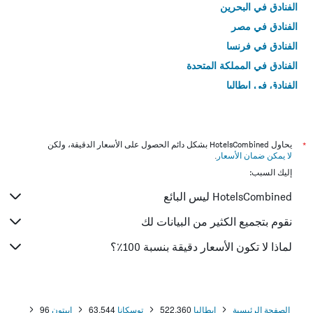
الفنادق في البحرين
الفنادق في مصر
الفنادق في فرنسا
الفنادق في المملكة المتحدة
الفنادق في إيطاليا
الفنادق في تايلاند
*
يحاول HotelsCombined بشكل دائم الحصول على الأسعار الدقيقة، ولكن
لا يمكن ضمان الأسعار
.
إليك السبب:
HotelsCombined ليس البائع
نقوم بتجميع الكثير من البيانات لك
لماذا لا تكون الأسعار دقيقة بنسبة 100٪؟
الصفحة الرئيسية
إيطاليا
522,360
توسكانا
63,544
ابيتون
96