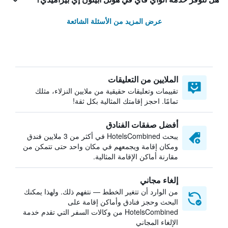
عرض المزيد من الأسئلة الشائعة
الملايين من التعليقات
تقييمات وتعليقات حقيقية من ملايين النزلاء، مثلك
تمامًا. احجز إقامتك المثالية بكل ثقة!
أفضل صفقات الفنادق
يبحث HotelsCombined في أكثر من 3 ملايين فندق
ومكان إقامة ويجمعهم في مكان واحد حتى تتمكن من
مقارنة أماكن الإقامة المثالية.
إلغاء مجاني
من الوارد أن تتغير الخطط — نتفهم ذلك. ولهذا يمكنك
البحث وحجز فنادق وأماكن إقامة على
HotelsCombined من وكالات السفر التي تقدم خدمة
الإلغاء المجاني