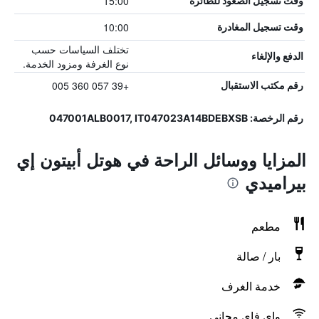
15:00
وقت تسجيل الصعود للطائرة
10:00
وقت تسجيل المغادرة
تختلف السياسات حسب
الدفع والإلغاء
نوع الغرفة ومزود الخدمة.
+39 057 360 005
رقم مكتب الاستقبال
رقم الرخصة: 047001ALB0017, IT047023A14BDEBXSB
المزايا ووسائل الراحة في هوتل أبيتون إي
بيراميدي
مطعم
بار / صالة
خدمة الغرف
واي فاي مجاني