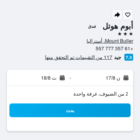
أبوم هوتل
فندق
3 نجوم
Mount Buller، أستراليا
+61 357 777 557
جيد
117 من التقييمات تم التحقق منها
7.3
ن 17/8
-
ث 18/8
2 من الضيوف، غرفة واحدة
بحث