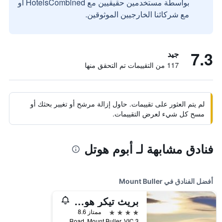
بواسطة مستخدمين حقيقيين مع HotelsCombined أو
مع شركائنا الخارجيين الموثوقين.
7.3
جيد
117 من التقييمات تم التحقق منها
لم يتم العثور على تقييمات. حاول إزالة مرشح أو تغيير بحثك أو
مسح كل شيء لعرض التقييمات.
فنادق مشابهة لـ أبوم هوتل
أفضل الفنادق في Mount Buller
بريث تيكر هوتل آند سبا، ماونت بولر
4 نجوم
ممتاز 8.6
3 Breathtaker Road, Mount Buller, VIC, أستراليا