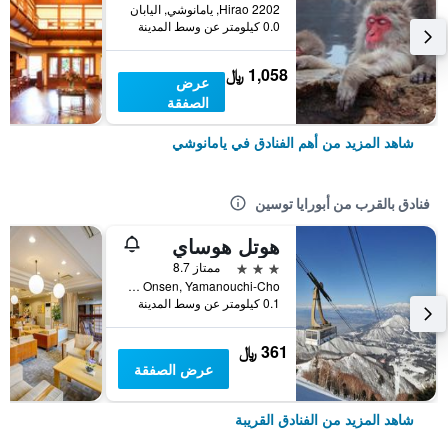
Hirao 2202, يامانوشي, اليابان
0.0 كيلومتر عن وسط المدينة
1,058 ﷼
عرض
الصفقة
شاهد المزيد من أهم الفنادق في يامانوشي
فنادق بالقرب من أبورايا توسين
هوتل هوساي
3 نجوم
ممتاز 8.7
Yudanaka Onsen, Yamanouchi-Cho, يامانوشي, اليابان
0.1 كيلومتر عن وسط المدينة
361 ﷼
عرض الصفقة
شاهد المزيد من الفنادق القريبة