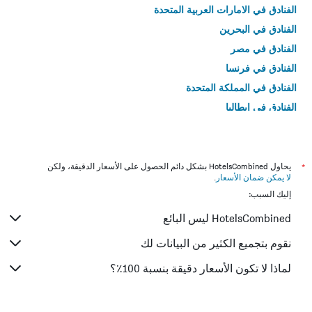
الفنادق في الامارات العربية المتحدة
الفنادق في البحرين
الفنادق في مصر
الفنادق في فرنسا
الفنادق في المملكة المتحدة
الفنادق في إيطاليا
الفنادق في تايلاند
*
يحاول HotelsCombined بشكل دائم الحصول على الأسعار الدقيقة، ولكن
لا يمكن ضمان الأسعار
.
إليك السبب:
HotelsCombined ليس البائع
نقوم بتجميع الكثير من البيانات لك
لماذا لا تكون الأسعار دقيقة بنسبة 100٪؟