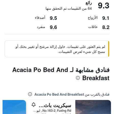
9.3
رائع
64 من التقييمات تم التحقق منها
9.5
9.1
الأزواج
أصدقاء
9.6
8.2
عائلات
منفرد
لم يتم العثور على تقييمات. حاول إزالة مرشح أو تغيير بحثك أو
مسح كل شيء لعرض التقييمات.
فنادق مشابهة لـ Acacia Po Bed And
Breakfast
فنادق بالقرب من Acacia Po Bed And Breakfast
سيكريت باث بد آند بريكفاست
No.163-2, Fuxing Rd., ليوشيو, تايوان