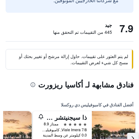
مع شركائنا الخارجيين الموثوقين.
7.9
جيد
445 من التقييمات تم التحقق منها
لم يتم العثور على تقييمات. حاول إزالة مرشح أو تغيير بحثك أو
مسح كل شيء لعرض التقييمات.
فنادق مشابهة لـ أكاسيا ريزورت
أفضل الفنادق في كامبوفيليس دي روكسلا
ذا سيجنيتشر ليفيل آت جراند بالاديوم سيسيليا ريزورت آند سبا
5 نجوم
ممتاز 8.9
Viale Imera 7/8, كامبوفيليس دي روكسلا, صقلية, إيطاليا
0.0 كيلومتر عن وسط المدينة