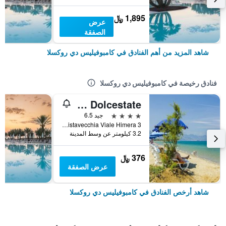
1,895 ﷼
عرض
الصفقة
شاهد المزيد من أهم الفنادق في كامبوفيليس دي روكسلا
فنادق رخيصة في كامبوفيليس دي روكسلا
Hotel Dolcestate
4 نجوم
جيد 6.5
Contrada Pistavecchia Viale Himera 3, كامبوفيليس دي روكسلا, صقلية, إيطاليا
3.2 كيلومتر عن وسط المدينة
376 ﷼
عرض الصفقة
شاهد أرخص الفنادق في كامبوفيليس دي روكسلا