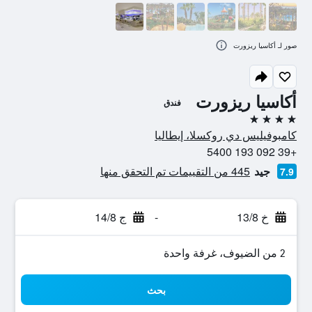
صور لـ أكاسيا ريزورت
أكاسيا ريزورت
فندق
4 نجوم
كامبوفيليس دي روكسلا، إيطاليا
+39 092 193 5400
جيد
445 من التقييمات تم التحقق منها
7.9
خ 13/8
-
ج 14/8
2 من الضيوف، غرفة واحدة
بحث