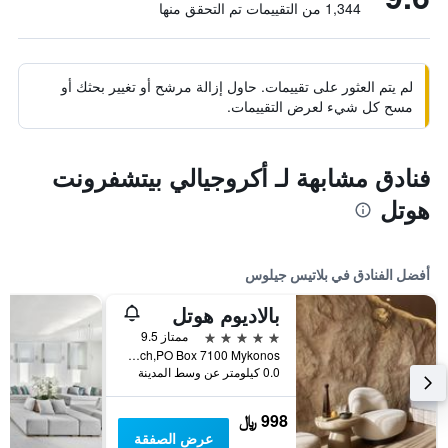
1,344 من التقييمات تم التحقق منها
لم يتم العثور على تقييمات. حاول إزالة مرشح أو تغيير بحثك أو
مسح كل شيء لعرض التقييمات.
فنادق مشابهة لـ أكروجيالي بيتشفرونت
هوتل
أفضل الفنادق في بلاتيس جيلوس
بالاديوم هوتل
5 نجوم
ممتاز 9.5
Platis Gialos Beach,PO Box 7100 Mykonos, بلاتيس جيلوس, اليونان
0.0 كيلومتر عن وسط المدينة
998 ﷼
عرض الصفقة