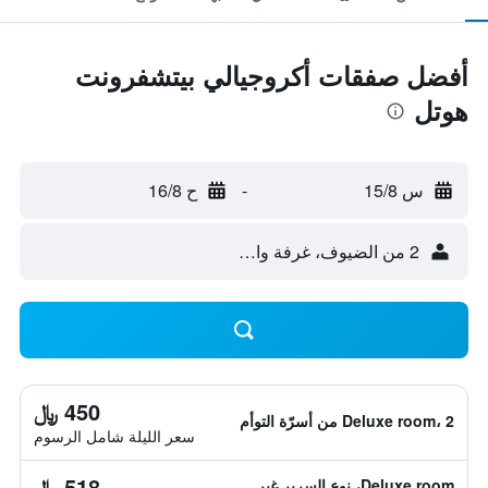
أفضل صفقات أكروجيالي بيتشفرونت
هوتل
س 15/8
-
ح 16/8
2 من الضيوف، غرفة واحدة
450 ﷼
Deluxe room، 2 من أسرّة التوأم
سعر الليلة شامل الرسوم
518 ﷼
Deluxe room، نوع السرير غير