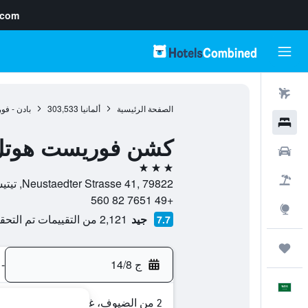
.com
رحلات طيران
الصفحة الرئيسية
ألمانيا
303,533
بادن - فو
فنادق
كشن فوريست هوتل
سيارات
3 نجوم
حزم العروض
Neustaedter Strasse 41, 79822, تيتيسي-نيوستادت, بادن - فورتمبيرغ, ألمانيا
+49 7651 82 560
استكشاف
جيد
2,121 من التقييمات تم التحقق منها
7.7
رحلات
ج 14/8
-
العَرَبِيَّة
2 من الضيوف، غرفة واحدة