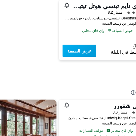
ماري تايم تيتسي هوتل تيتيسي - نيوستادت
ممتاز 8.2
Seestrasse 16, تيتيسي-نيوستادت, بادن - فورتمبيرغ, ألمانيا
حوض السباحة
واي فاي مجاني
عرض الصفقة
ط في الليلة
ل شفورر
ممتاز 8.6
Ludwig-Kegel-Straße 25, تيتيسي-نيوستادت, بادن - فورتمبيرغ, ألمانيا
واي فاي مجاني
موقف السيارات