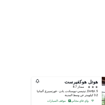
هوتل هوكفيرست
3 نجوم
ممتاز 8.7
Dorfpl. 5, تيتيسي-نيوستادت, بادن - فورتمبيرغ, ألمانيا
3.2 كيلومتر عن وسط المدينة
واي فاي مجاني
موقف السيارات