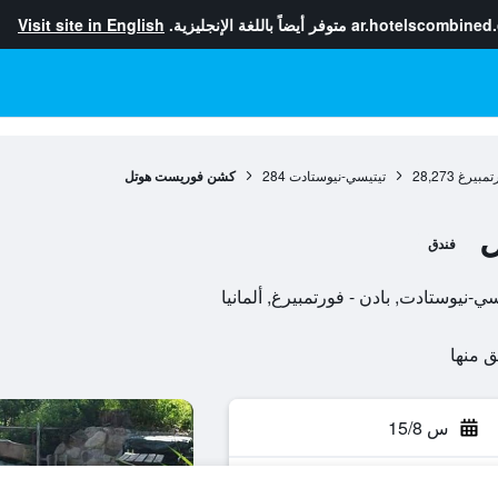
ar.hotelscombined
متوفر أيضاً باللغة الإنجليزية.
Visit site in English
رتمبيرغ
28,273
تيتيسي-نيوستادت
284
كشن فوريست هوتل
فندق
س 15/8