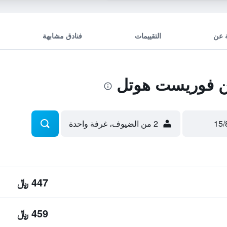
 عن
التقييمات
فنادق مشابهة
 فوريست هوتل
2 من الضيوف، غرفة واحدة
447 ﷼
459 ﷼