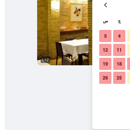
ج
س
5
4
12
11
1/12
أفضل طعام
19
18
26
25