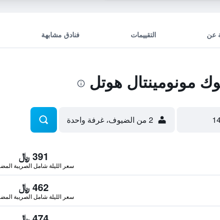
 عن
التقييمات
فنادق مشابهة
ك مونومينتال هوتل
2 من الضيوف، غرفة واحدة
391 ﷼
سعر الليلة شامل الصريبة المضا
462 ﷼
سعر الليلة شامل الصريبة المضا
474 ﷼