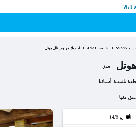
Visit 
نسية
52,292
فالنسيا
4,341
آد هوك مونومينتال هوتل
هوتل
فندق
ج 14/8