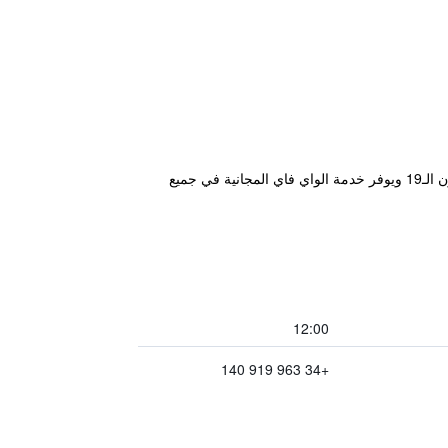
يقع هذا الفندق البوتيكي في وسط مدينة فالنسيا التاريخي بجوار الكاتدرائية. وهو عبارة عن مبنى ساحر يعود تاريخه إلى القرن الـ19 ويوفر خدمة الواي فاي المجانية في جميع
12:00
+34 963 919 140