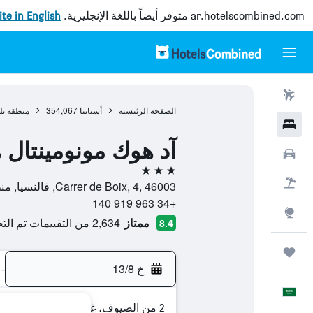
ar.hotelscombined.com
متوفر أيضاً باللغة الإنجليزية.
site in English
رحلات طيران
الصفحة الرئيسية
أسبانيا
354,067
منطقة بل
فنادق
آد هوك مونومينتال 
سيارات
3 نجوم
حزم العروض
Carrer de Boix, 4, 46003, فالنسيا, منطقة بلنسية, أسبانيا
+34 963 919 140
استكشاف
ممتاز
2,634 من التقييمات تم التحقق منها
8.4
رحلات
خ 13/8
-
العَرَبِيَّة
2 من الضيوف، غرفة واحدة