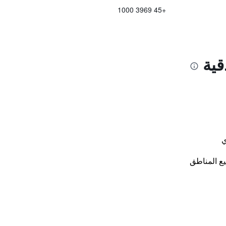
+45 3969 1000
قية
ي
ع المناطق