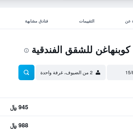
 عن
التقييمات
فنادق مشابهة
كوبنهاغن للشقق الفندقية
2 من الضيوف، غرفة واحدة
945 ﷼
988 ﷼