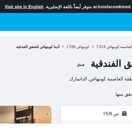
ar.hotelscombined
متوفر أيضاً باللغة الإنجليزية.
Visit site in English
لعاصمة كوبنهاغن
7,313
كوبنهاغن
1,729
أدينا كوبنهاغن للشقق الفندقية
ق الفندقية
فندق
س 15/8