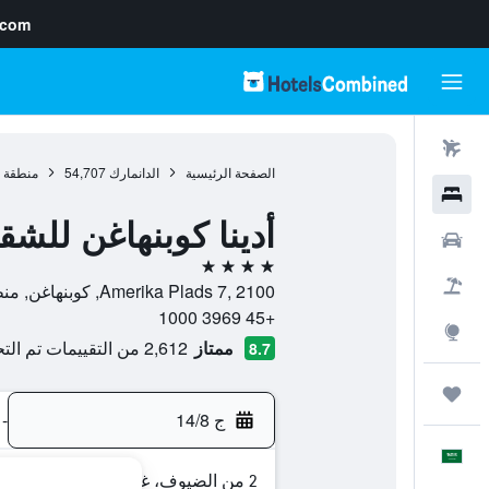
.com
رحلات طيران
الصفحة الرئيسية
الدانمارك
54,707
منطقة ا
فنادق
أدينا كوبنهاغن للشق
سيارات
4 نجوم
حزم العروض
Amerika Plads 7, 2100, كوبنهاغن, منطقة العاصمة كوبنهاغن, الدانمارك
+45 3969 1000
استكشاف
ممتاز
2,612 من التقييمات تم التحقق منها
8.7
رحلات
ج 14/8
-
العَرَبِيَّة
2 من الضيوف، غرفة واحدة