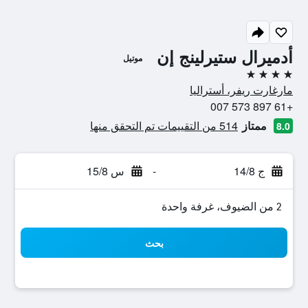
أدميرال ستيرلينج إن
موتيل
4 نجوم
مارغارت ريفر، أستراليا
+61 897 573 007
ممتاز
514 من التقييمات تم التحقق منها
8.0
ج 14/8
-
س 15/8
2 من الضيوف، غرفة واحدة
بحث