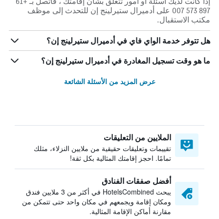
إذا كانت لديك أسئلة أو أمور تتعلق بشأن إقامتك ، فاتصل بـ +61
897 573 007 على أدميرال ستيرلينج إن للتحدث إلى موظف
مكتب الاستقبال.
هل تتوفر خدمة الواي فاي في أدميرال ستيرلينج إن؟
ما هو وقت تسجيل المغادرة في أدميرال ستيرلينج إن؟
عرض المزيد من الأسئلة الشائعة
الملايين من التعليقات
تقييمات وتعليقات حقيقية من ملايين النزلاء، مثلك
تمامًا. احجز إقامتك المثالية بكل ثقة!
أفضل صفقات الفنادق
يبحث HotelsCombined في أكثر من 3 ملايين فندق
ومكان إقامة ويجمعهم في مكان واحد حتى تتمكن من
مقارنة أماكن الإقامة المثالية.