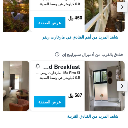
0.0 كيلومتر عن وسط المدينة
450 ﷼
عرض الصفقة
شاهد المزيد من أهم الفنادق في مارغارت ريفر
فنادق بالقرب من أدميرال ستيرلينج إن
Forest Retreat Bed And Breakfast
15a Elva St, مارغارت ريفر, WA, أستراليا
0.5 كيلومتر عن وسط المدينة
587 ﷼
عرض الصفقة
شاهد المزيد من الفنادق القريبة