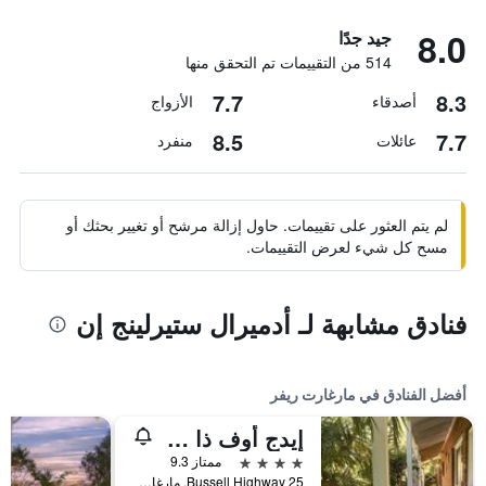
8.0
جيد جدًا
514 من التقييمات تم التحقق منها
7.7
8.3
أصدقاء
الأزواج
8.5
7.7
عائلات
منفرد
لم يتم العثور على تقييمات. حاول إزالة مرشح أو تغيير بحثك أو
مسح كل شيء لعرض التقييمات.
فنادق مشابهة لـ أدميرال ستيرلينج إن
أفضل الفنادق في مارغارت ريفر
إيدج أوف ذا فوريست
4 نجوم
ممتاز 9.3
25 Bussell Highway, مارغارت ريفر, WA, أستراليا