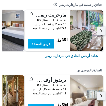
فنادق رخيصة في مارغارت ريفر
مارجريت ريفر بيد آند بريكفاست
4 نجوم
ممتاز 8.9
15 Loaring Place, مارغارت ريفر, WA, أستراليا
5.4 كيلومتر عن وسط المدينة
351 ﷼
عرض الصفقة
شاهد أرخص الفنادق في مارغارت ريفر
الفنادق الموصى بها
بريدوز أوف مارجريت ريفر
4 نجوم
ممتاز 9.1
31 Fearn Avenue, مارغارت ريفر, WA, أستراليا
1.1 كيلومتر عن وسط المدينة
594 ﷼