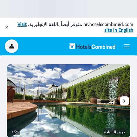
ar.hotelscombined.com
متوفر أيضاً باللغة الإنجليزية.
Visit
site in English
حوض السباحة
1/21
م