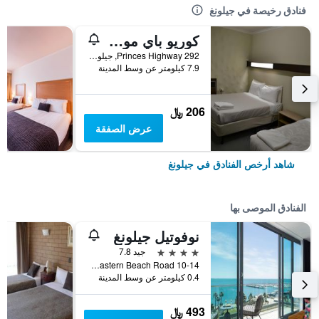
فنادق رخيصة في جيلونغ
كوريو باي موتيل
292 Princes Highway, جيلونغ, VIC, أستراليا
7.9 كيلومتر عن وسط المدينة
206 ﷼
عرض الصفقة
شاهد أرخص الفنادق في جيلونغ
الفنادق الموصى بها
نوفوتيل جيلونغ
4 نجوم
جيد 7.8
10-14 Eastern Beach Road, جيلونغ, VIC, أستراليا
0.4 كيلومتر عن وسط المدينة
493 ﷼