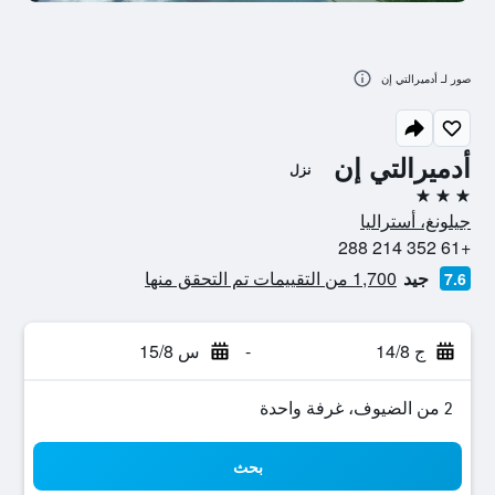
صور لـ أدميرالتي إن
أدميرالتي إن
نزل
3 نجوم
جيلونغ، أستراليا
+61 352 214 288
جيد
1,700 من التقييمات تم التحقق منها
7.6
ج 14/8
-
س 15/8
2 من الضيوف، غرفة واحدة
بحث