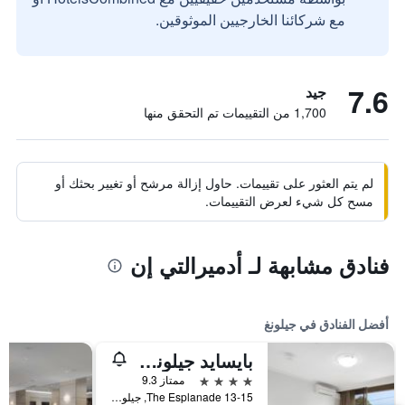
مع شركائنا الخارجيين الموثوقين.
7.6
جيد
1,700 من التقييمات تم التحقق منها
لم يتم العثور على تقييمات. حاول إزالة مرشح أو تغيير بحثك أو
مسح كل شيء لعرض التقييمات.
فنادق مشابهة لـ أدميرالتي إن
أفضل الفنادق في جيلونغ
بايسايد جيلونج هوتل آند أبارتمنتس، آن أسيند كوليكشن هوتل
4 نجوم
ممتاز 9.3
13-15 The Esplanade, جيلونغ, VIC, أستراليا