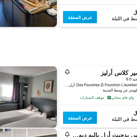
عرض الصفقة
ط في الليلة
ير كلاس أرليز
واحدة
يد 6.0
8, Des Fourches Zi Fourchon L'aurelienne, آرل, إقليم بوش دو رون, فرنسا
واي فاي مجاني
موقف السيارات
عرض الصفقة
ط في الليلة
إيبيس بدجيت أرل باليه ديه كونجري