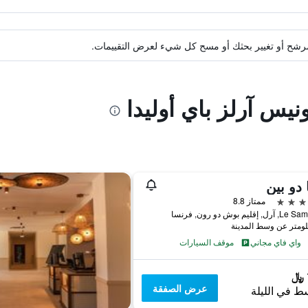
ة مرشح أو تغيير بحثك أو مسح كل شيء لعرض التقييمات.
نيس آرلز باي أوليدا
 دو بين
ممتاز 8.8
 إقليم بوش دو رون, فرنسا
واي فاي مجاني
موقف السيارات
عرض الصفقة
ط في الليلة