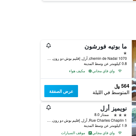
ما بوتيه فورشون
نجمة واحدة
1070 chemin de Nadal, آرل, إقليم بوش دو رون, فرنسا
0.8 كيلومتر عن وسط المدينة
واي فاي مجاني
مكيف هواء
564 ﷼
عرض الصفقة
المتوسط في الليلة
نويميز أرل
3 نجوم
ممتاز 8.0
1 Rue Charles Chaplin, آرل, إقليم بوش دو رون, فرنسا
1.9 كيلومتر عن وسط المدينة
واي فاي مجاني
موقف السيارات