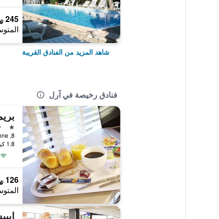
245 ﷼
المتوس
شاهد المزيد من الفنادق القريبة
فنادق رخيصة في آرل
بريم
نجمة 
ج
1.8 كيلومتر عن وسط المدينة
126 ﷼
المتوس