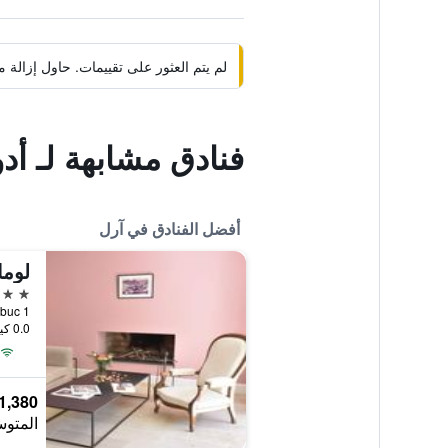
لم يتم العثور على تقييمات. حاول إزال
فنادق مشابهة لـ أدو
أفضل الفنادق في آرل
لوما
5 نجوم
Le Sambuc 1, آرل,
0.0 كيلومتر عن وسط المدينة
1,380 ﷼
المتوس