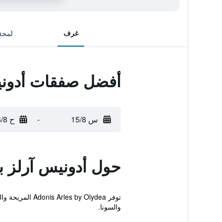
غرف
لمحة
أفضل صفقات أدونيس
س 15/8
-
ح 16/8
حول أدونيس آرلز با
توفر y Olydea
والسونا.