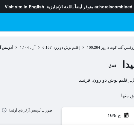
ar.hotelscombined
متوفر أيضاً باللغة الإنجليزية.
Visit site in English
وفنس آلب كوت دازور
100,264
إقليم بوش دو رون
6,157
آرل
1,144
أدونيس آر
دا
فندق
صور لـ أدونيس آرلز باي أوليدا
ح 16/8