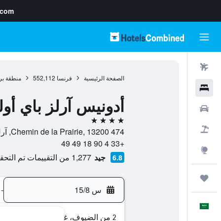
.com
رحلات طيران
الصفحة الرئيسية
فرنسا
552,112
منطقة بر
فنادق
أدونيس آرلز باي أولي
سيارات
4 نجوم
حزم العروض
474 Chemin de la Prairie, 13200, آرل, إقليم بوش دو رون, فرنسا
+33 4 90 18 49 49
استكشاف
جيد
1,277 من التقييمات تم التحقق منها
6.8
رحلات
س 15/8
-
العَرَبِيَّة
2 من الضيوف، غرفة واحدة