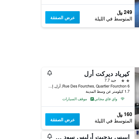
249 ﷼
عرض الصفقة
المتوسط في الليلة
كيرياد ديركت أرل
2 نجمتين
جيد 7.7
6 Rue Des Fourches, Quartier Fourchon, آرل, إقليم بوش دو رون, فرنسا
1.7 كيلومتر عن وسط المدينة
واي فاي مجاني
موقف السيارات
160 ﷼
عرض الصفقة
المتوسط في الليلة
إيبيس بدجيت أرليس سود فورتشون