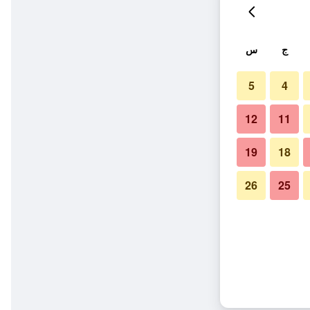
ج
س
5
4
12
11
19
18
26
25