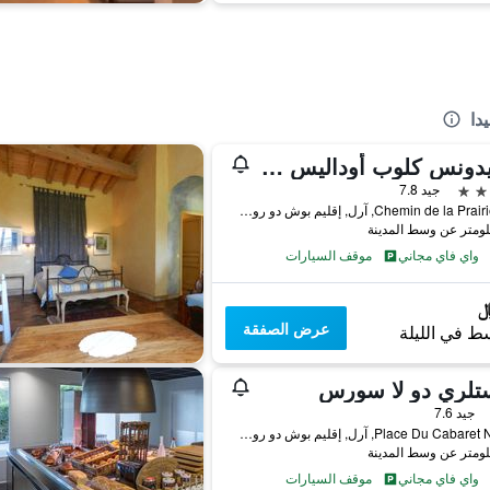
دا
ريزيدونس كلوب أوداليس ليه جارديو
جيد 7.8
474 Chemin de la Prairie, آرل, إقليم بوش دو رون, فرنسا
واي فاي مجاني
موقف السيارات
عرض الصفقة
ط في الليلة
تلري دو لا سورس
جيد 7.6
7 Place Du Cabaret Neuf, آرل, إقليم بوش دو رون, فرنسا
واي فاي مجاني
موقف السيارات