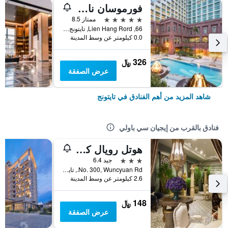
فورموسان ناروان هوتل آند ريزورت تايتونج
5 نجوم
ممتاز 8.5
66, Lien Hang Rord, تايتونج, تايوان
0.0 كيلومتر عن وسط المدينة
326 ﷼
عرض الصفقة
شاهد المزيد من أهم الفنادق في تايتونج
فنادق بالقرب من إيجيان سي باولي
هوتل رويال كينغدام
3 نجوم
جيد 6.4
No. 300, Wuncyuan Rd., تايتونج, تايوان
2.6 كيلومتر عن وسط المدينة
148 ﷼
عرض الصفقة