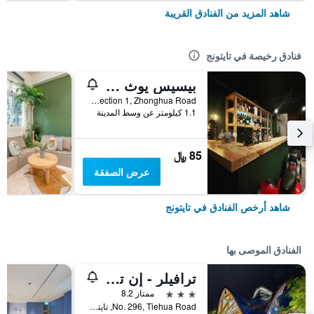
شاهد المزيد من الفنادق القريبة
فنادق رخيصة في تايتونج
بيسيس يوث هوستل
NO.290 Section 1, Zhonghua Road, تايتونج, تايوان
1.1 كيلومتر عن وسط المدينة
85 ﷼
عرض الصفقة
شاهد أرخص الفنادق في تايتونج
الفنادق الموصى بها
ترافيلر - إن تيهوا هوتل 2
3 نجوم
ممتاز 8.2
No. 296, Tiehua Road, تايتونج, تايوان