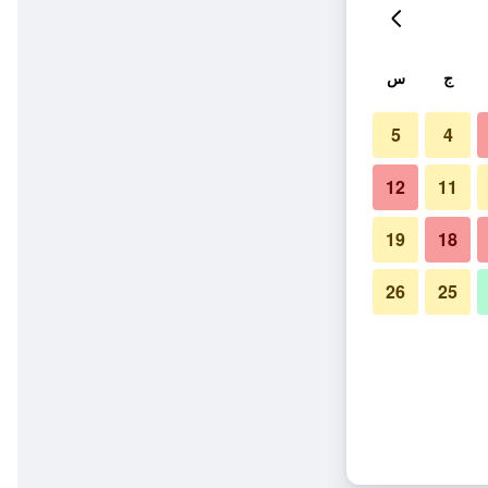
ج
س
5
4
12
11
19
18
26
25