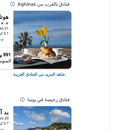
فنادق بالقرب من Aghinas
هوتل
3 نجوم
terraneo 21
2.1 كيلومتر عن وسط المدينة
991 ﷼
المتوس
شاهد المزيد من الفنادق القريبة
فنادق رخيصة في بوسا
بد آ
ontenegro 20
0.7 كيلومتر عن وسط المدينة