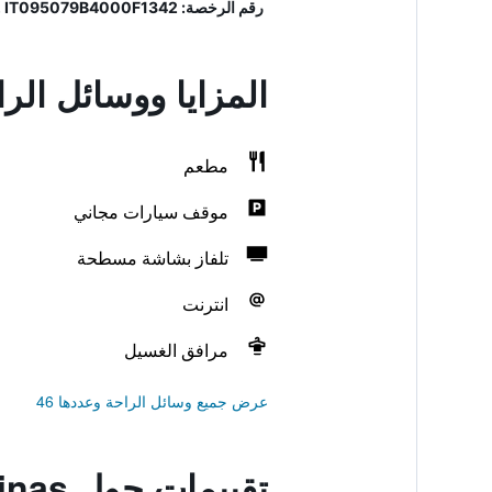
رقم الرخصة: F1342, IT095079B4000F1342, IT095079B4000F1342
المزايا ووسائل الراحة ف
مطعم
موقف سيارات مجاني
تلفاز بشاشة مسطحة
انترنت
مرافق الغسيل
عرض جميع وسائل الراحة وعددها 46
تقييمات حول Aghinas