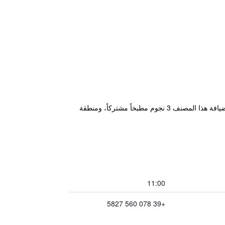
يقع مكان إقامة "Aghinas" في بوسا، ضمن 46 كم من Alghero Marina و45 كم من Church of St Michael. يوفر بيت الضيافة هذا المصنف 3 نجوم مطبخاً مشتركاً، ومنطقة
11:00
+39 078 560 5827