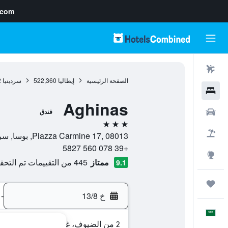
.com
رحلات طيران
الصفحة الرئيسية
إيطاليا
522,360
سردينيا
2
فنادق
Aghinas
سيارات
فندق
3 نجوم
حزم العروض
Piazza Carmine 17, 08013, بوسا, سردينيا, إيطاليا
+39 078 560 5827
استكشاف
ممتاز
445 من التقييمات تم التحقق منها
9.1
رحلات
خ 13/8
-
العَرَبِيَّة
2 من الضيوف، غرفة واحدة