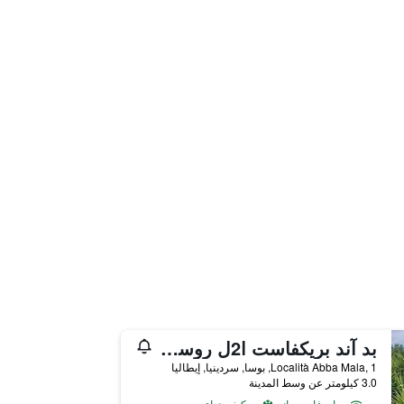
بد آند بريكفاست ا2ل روسمارينو
Località Abba Mala, 1, بوسا, سردينيا, إيطاليا
3.0 كيلومتر عن وسط المدينة
واي فاي مجاني
مكيف هواء