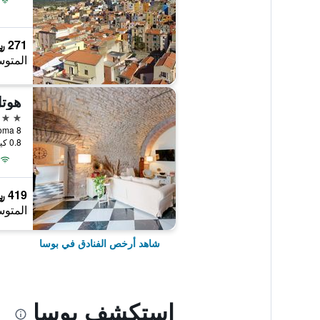
271 ﷼
المتوس
هوتل
3 نجوم
Via Roma 8, بوسا
0.8 كيلومتر عن وسط المدينة
419 ﷼
المتوس
شاهد أرخص الفنادق في بوسا
استكشف بوسا