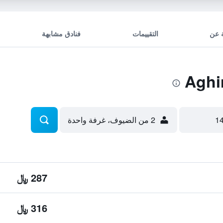
 عن
التقييمات
فنادق مشابهة
2 من الضيوف، غرفة واحدة
287 ﷼
316 ﷼