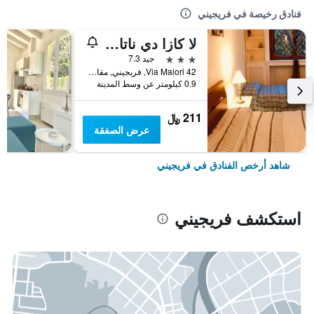
فنادق رخيصة في فريجيني
لا كازا دي ناتالي
3 نجوم
جيد 7.3
Via Maiori 42, فريجيني, مقاطعة روما, إيطاليا
0.9 كيلومتر عن وسط المدينة
211 ﷼
عرض الصفقة
شاهد أرخص الفنادق في فريجيني
استكشف فريجيني