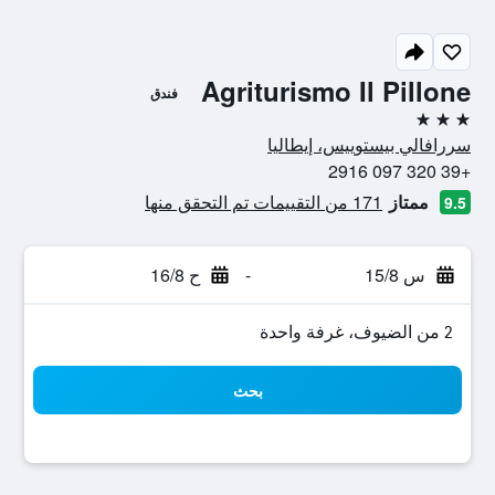
Agriturismo Il Pillone
فندق
3 نجوم
سررافالي بيستوييس، إيطاليا
+39 320 097 2916
ممتاز
171 من التقييمات تم التحقق منها
9.5
س 15/8
-
ح 16/8
2 من الضيوف، غرفة واحدة
بحث