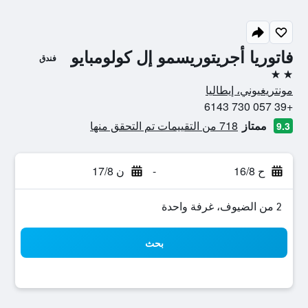
فاتوريا أجريتوريسمو إل كولومبايو
فندق
2 نجمتين
مونتريغيوني، إيطاليا
+39 057 730 6143
ممتاز
718 من التقييمات تم التحقق منها
9.3
ح 16/8
-
ن 17/8
2 من الضيوف، غرفة واحدة
بحث