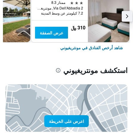
3 نجوم
ممتاز 8.3
Via Dell'Abbadia 2, مونتريغيوني, توسكانا, إيطاليا
7.2 كيلومتر عن وسط المدينة
310 ﷼
عرض الصفقة
شاهد أرخص الفنادق في مونتريغيوني
استكشف مونتريغيوني
اعرض على الخريطة