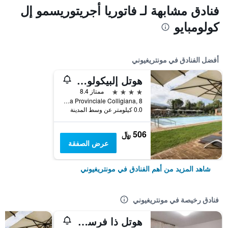
فنادق مشابهة لـ فاتوريا أجريتوريسمو إل
كولومبايو
أفضل الفنادق في مونتريغيوني
هوتل إلبيكولو كاستيلو
4 نجوم
ممتاز 8.4
Strada Provinciale Colligiana, 8, مونتريغيوني, توسكانا, إيطاليا
0.0 كيلومتر عن وسط المدينة
506 ﷼
عرض الصفقة
شاهد المزيد من أهم الفنادق في مونتريغيوني
فنادق رخيصة في مونتريغيوني
هوتل ذا فرست بلاتاني