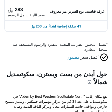
283 ﷼
غرفة قياسية، نوع السرير غير معروف
سعر الليلة شامل الرسوم
41 صفقة إضافية ابتداءً من 253 ﷼
*
يشمل المجموع الضرائب المحلية المقدرة والرسوم المستحقة عند
تسجيل المغادرة.
أفضل سعر
مضمون
حول أيدن من بست ويسترن، سكوتسديل
شمالاً
يقع مكان إقامة "Aiden by Best Western Scottsdale North" في
سكوتسديل، على بعد 31 كم من مركز مؤتمرات فينيكس، ويتميز بمسبح
خارجي ومواقف خاصة للسيارات مجاناً ومركز للياقة البدنية وصالة
مشتركة. تشمل المراف...