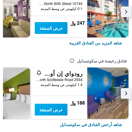
10740 North 90th Street, سكوتسدايل, AZ, الولايات المتحدة الأميريكية
0.1 كيلومتر عن وسط المدينة
247 ﷼
عرض الصفقة
شاهد المزيد من الفنادق القريبة
فنادق رخيصة في سكوتسدايل
رودواي إن أولد تاون سكوتسديل
2934 North Scottsdale Road, سكوتسدايل, AZ, الولايات المتحدة الأميريكية
1.4 كيلومتر عن وسط المدينة
188 ﷼
عرض الصفقة
شاهد أرخص الفنادق في سكوتسدايل