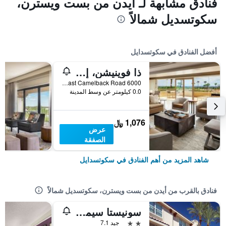
فنادق مشابهة لـ أيدن من بست ويسترن،
سكوتسديل شمالاً
أفضل الفنادق في سكوتسدايل
ذا فوينيشن، إيه لاكشري كوليكشن ريزورت، سكوتسديل
6000 East Camelback Road, سكوتسدايل, AZ, الولايات المتحدة الأميريكية
0.0 كيلومتر عن وسط المدينة
1,076 ﷼
عرض
الصفقة
شاهد المزيد من أهم الفنادق في سكوتسدايل
فنادق بالقرب من أيدن من بست ويسترن، سكوتسديل شمالاً
سونيستا سيمبلي سويتس فينيكس سكوتسديل
2 نجمتين
جيد 7.1