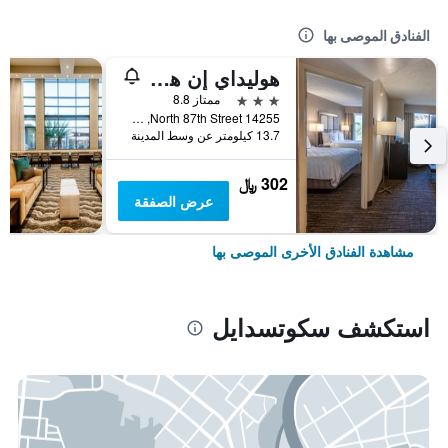
الفنادق الموصى بها
هوليداي إن هوتل آند سويتس سكوتسديل نورث - آيربارك باي آيتش جي
3 نجوم
ممتاز 8.8
14255 North 87th Street, سكوتسدايل, AZ, الولايات المتحدة الأميريكية
13.7 كيلومتر عن وسط المدينة
302 ﷼
عرض الصفقة
مشاهدة الفنادق الأخرى الموصى بها
استكشف سكوتسدايل