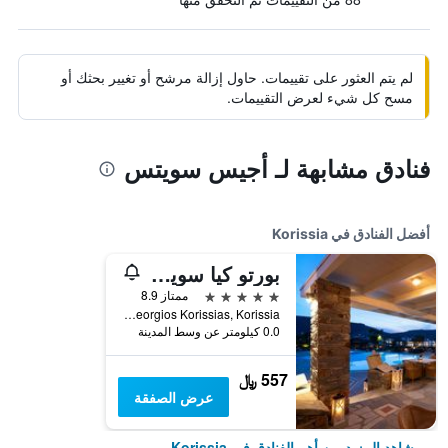
لم يتم العثور على تقييمات. حاول إزالة مرشح أو تغيير بحثك أو
مسح كل شيء لعرض التقييمات.
فنادق مشابهة لـ أجيس سويتس
أفضل الفنادق في Korissia
بورتو كيا سويتس
5 نجوم
ممتاز 8.9
Aghios Georgios Korissias, Korissia, اليونان
0.0 كيلومتر عن وسط المدينة
557 ﷼
عرض الصفقة
شاهد المزيد من أهم الفنادق في Korissia