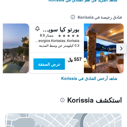
فنادق رخيصة في Korissia
بورتو كيا سويتس
5 نجوم
ممتاز 8.9
Aghios Georgios Korissias, Korissia, اليونان
0.3 كيلومتر عن وسط المدينة
557 ﷼
عرض الصفقة
شاهد أرخص الفنادق في Korissia
استكشف Korissia