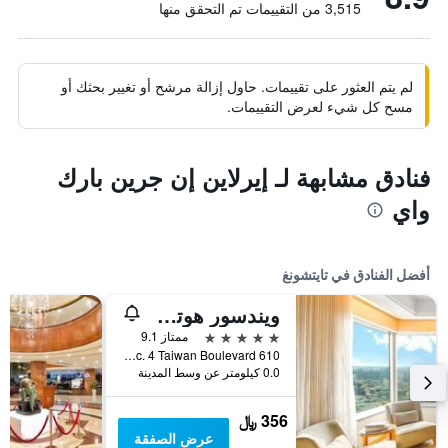
3,515 من التقييمات تم التحقق منها
لم يتم العثور على تقييمات. حاول إزالة مرشح أو تغيير بحثك أو
مسح كل شيء لعرض التقييمات.
فنادق مشابهة لـ إيرلاين إن جرين بارك
واي
أفضل الفنادق في تايتشونغ
ويندسور هوتل تايتشونج
5 نجوم
ممتاز 9.1
610 Sec. 4 Taiwan Boulevard, تايتشونغ, تايوان
0.0 كيلومتر عن وسط المدينة
356 ﷼
عرض الصفقة