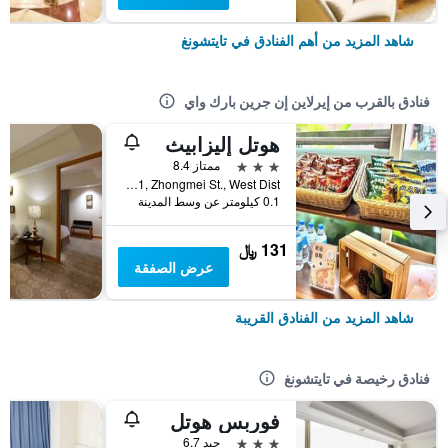
شاهد المزيد من أهم الفنادق في تايتشونغ
فنادق بالقرب من إيرلاين إن جرين بارك واي
هوتل إليزابيث
3 نجوم
ممتاز 8.4
No.471, Zhongmei St., West Dist, تايتشونغ, تايوان
0.1 كيلومتر عن وسط المدينة
131 ﷼
عرض الصفقة
شاهد المزيد من الفنادق القريبة
فنادق رخيصة في تايتشونغ
فوربس هوتل
3 نجوم
جيد 6.7