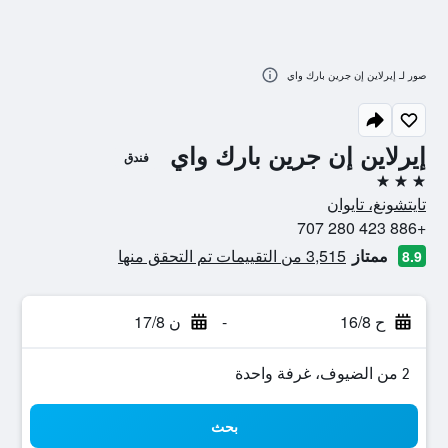
صور لـ إيرلاين إن جرين بارك واي
إيرلاين إن جرين بارك واي
فندق
3 نجوم
تايتشونغ، تايوان
+886 423 280 707
ممتاز
3,515 من التقييمات تم التحقق منها
8.9
ح 16/8
-
ن 17/8
2 من الضيوف، غرفة واحدة
بحث