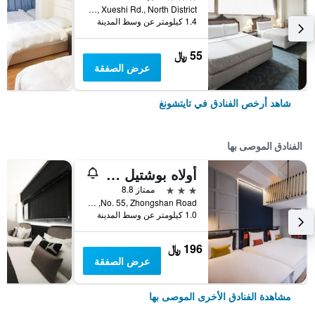
No.181, Xueshi Rd., North District, تايتشونغ, تايوان
1.4 كيلومتر عن وسط المدينة
55 ﷼
عرض الصفقة
شاهد أرخص الفنادق في تايتشونغ
الفنادق الموصى بها
أولاه بوشتيل - تايتشونج ستيشن
3 نجوم
ممتاز 8.8
No. 55, Zhongshan Road, تايتشونغ, تايوان
1.0 كيلومتر عن وسط المدينة
196 ﷼
عرض الصفقة
مشاهدة الفنادق الأخرى الموصى بها