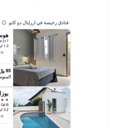
فنادق رخيصة في اررايال دو كابو
هوست
217 Rua Marcílio Dias, اررايال دو كابو, البرازيل
1.3 كيلومتر عن وسط المدينة
95 ﷼
المتوس
بوز
3 نجوم
0.2 كيلومتر عن وسط المدينة