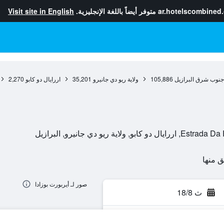
ar.hotelscombined
متوفر أيضاً باللغة الإنجليزية.
Visit site in English
جنوب شرق البرازيل
105,886
ولاية ريو دي جانيرو
35,201
اررايال دو كابو
2,270
 ريو دي جانيرو, البرازيل
صور لـ أيربورت بوزادا
ث 18/8