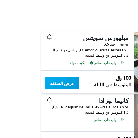
ميلهورس سويتس
2 نجمتين
جيد 6.5
R. Antônio Souza Teixeira 23, اررايال دو كابو, البرازيل
0.7 كيلومتر عن وسط المدينة
واي فاي مجاني
مكيف هواء
100 ﷼
عرض الصفقة
المتوسط في الليلة
كانيما بوزادا
Rua Joaquim de Deus, 42 -Praia Dos Anjos, اررايال دو كابو, البرازيل
1.0 كيلومتر عن وسط المدينة
واي فاي مجاني