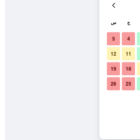
ج
س
5
4
12
11
19
18
26
25