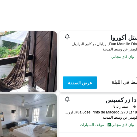
ل أكوروا
واي فاي مجاني
ط في الليلة
عرض الصفقة
ادا زركسيس
ممتاز 8.5
Rua José Pinto de Macedo, 270 Lt 18 Qd B, اررايال دو كابو, البرازيل
واي فاي مجاني
موقف السيارات