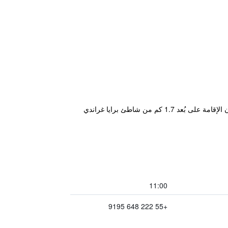
يقع مكان إقامة "Airport Pousada" في كابو فريو، ويتميز بدراجات هوائية مجانية وحديقة وصالة مشتركة ومطعم. يقع مكان الإقامة على بُعد 1.7 كم من شاطئ برايا غراندي
11:00
+55 222 648 9195