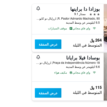
بوزادا دا براينها
3 نجوم
ممتاز 9.1
R. Pastor Admardo Machado, 90, اررايال دو كابو, البرازيل
6.5 كيلومتر عن وسط المدينة
واي فاي مجاني
موقف السيارات
264 ﷼
عرض الصفقة
المتوسط في الليلة
بوسادا فيلا برايانا
Praça da Independência Número 18, اررايال دو كابو, البرازيل
6.6 كيلومتر عن وسط المدينة
واي فاي مجاني
مكيف هواء
115 ﷼
المتوسط في الليلة
عرض الصفقة