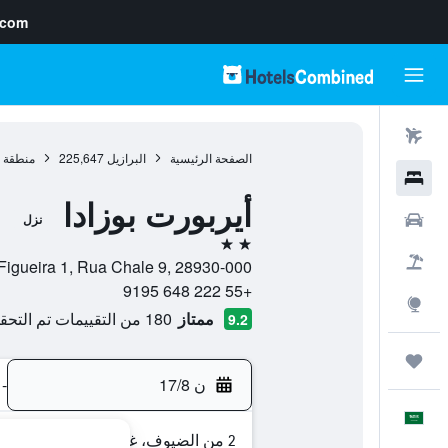
.com
رحلات طيران
الصفحة الرئيسية
البرازيل
225,647
منطقة 
فنادق
أيربورت بوزادا
سيارات
نزل
2 نجمتين
حزم العروض
Estrada Da Figueira 1, Rua Chale 9, 28930-000, اررايال دو كابو, ولاية
+55 222 648 9195
استكشاف
ممتاز
180 من التقييمات تم التحقق منها
9.2
رحلات
ن 17/8
-
العَرَبِيَّة
2 من الضيوف، غرفة واحدة