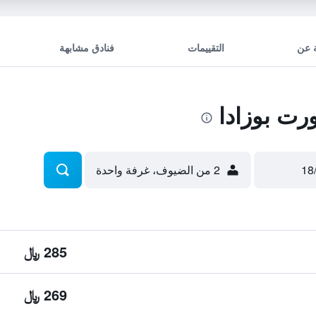
 عن
التقييمات
فنادق مشابهة
رت بوزادا
2 من الضيوف، غرفة واحدة
285 ﷼
269 ﷼