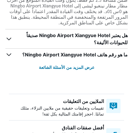
ضمن مسافة 2.5 كم فقط، يكون وقت القيادة المتوقع من أقرب
مطار مطار نينغبو ليشى إلى Ningbo Airport Xiangyue Hotel
هو 0س 01د. قد يختلف وقت القيادة المقدر اعتماداً على أوقات
المرور المرتفعة والمنخفضة في المنطقة المحيطة. ينطبق هذا
بشكل خاص على المناطق المركزية.
هل يعتبر Ningbo Airport Xiangyue Hotel صديقاً
للحيوانات الأليفة؟
ما هو رقم هاتف Ningbo Airport Xiangyue Hotel؟
عرض المزيد من الأسئلة الشائعة
الملايين من التعليقات
تقييمات وتعليقات حقيقية من ملايين النزلاء، مثلك
تمامًا. احجز إقامتك المثالية بكل ثقة!
أفضل صفقات الفنادق