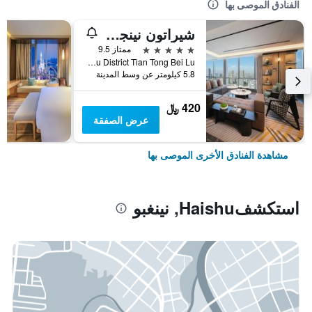
الفنادق الموصى بها
شيراتون نينجبو يينتشو
5 نجوم
ممتاز 9.5
No.899, Siming Middle Road, Yinzhou District Tian Tong Bei Lu, نينغبو, الصين
5.8 كيلومتر عن وسط المدينة
420 ﷼
عرض الصفقة
مشاهدة الفنادق الأخرى الموصى بها
استكشفHaishu, نينغبو