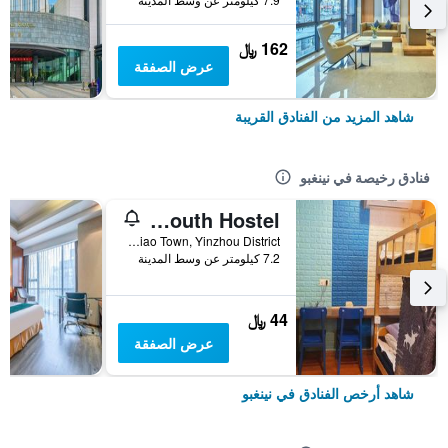
162 ﷼
عرض الصفقة
شاهد المزيد من الفنادق القريبة
فنادق رخيصة في نينغبو
Ningbo 238 International Youth Hostel
No. 13 Lane 22 Liangzhu Road, Gaoqiao Town, Yinzhou District, نينغبو, الصين
7.2 كيلومتر عن وسط المدينة
44 ﷼
عرض الصفقة
شاهد أرخص الفنادق في نينغبو