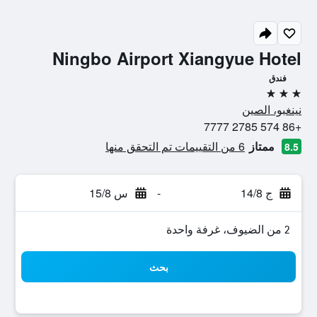
Ningbo Airport Xiangyue Hotel
فندق
3 نجوم
نينغبو، الصين
+86 574 2785 7777
ممتاز
6 من التقييمات تم التحقق منها
8.5
ج 14/8
-
س 15/8
2 من الضيوف، غرفة واحدة
بحث