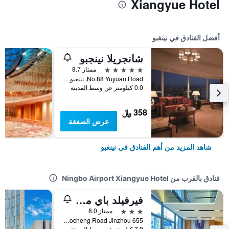
Xiangyue Hotel
أفضل الفنادق في نينغبو
شانجريلا نينجبو
5 نجوم
ممتاز 8.7
No.88 Yuyuan Road, نينغبو, الصين
0.0 كيلومتر عن وسط المدينة
358 ﷼
عرض الصفقة
شاهد المزيد من أهم الفنادق في نينغبو
فنادق بالقرب من Ningbo Airport Xiangyue Hotel
فيرفيلد باي ماريوت نينجبو يينتشو
3 نجوم
ممتاز 8.0
655 Maocheng Road Jinzhou, نينغبو, الصين
7.9 كيلومتر عن وسط المدينة