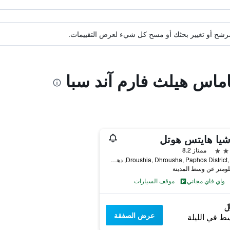
ة مرشح أو تغيير بحثك أو مسح كل شيء لعرض التقييمات.
اماس هيلث فارم آند سبا
يا هايتس هوتل
ممتاز 8.2
Droushia, Dhrousha, Paphos District, N/a 2, دهروشا, قبرص
واي فاي مجاني
موقف السيارات
عرض الصفقة
ط في الليلة