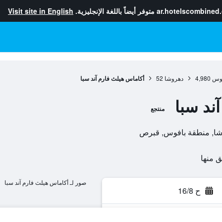
ar.hotelscombined
متوفر أيضاً باللغة الإنجليزية.
Visit site in English
فوس
4,980
دهروشا
52
أكاماس هيلث فارم آند سبا
ند سبا
منتجع
صور لـ أكاماس هيلث فارم آند سبا
ح 16/8