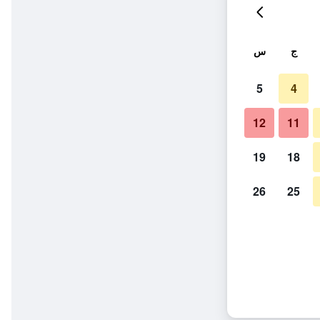
ج
س
5
4
12
11
19
18
26
25