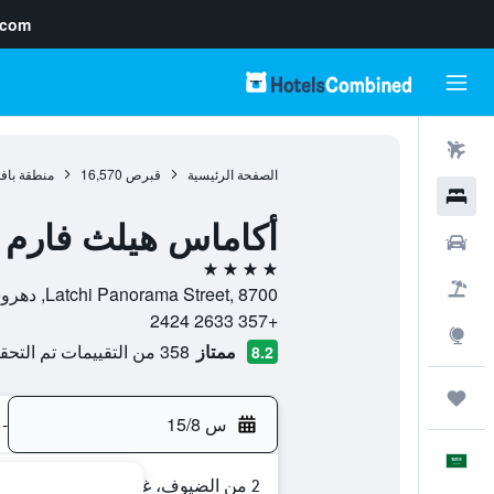
.com
رحلات طيران
الصفحة الرئيسية
قبرص
16,570
منطقة با
فنادق
أكاماس هيلث فارم آ
سيارات
4 نجوم
حزم العروض
Latchi Panorama Street, 8700, دهروشا, منطقة بافوس, قبرص
+357 2633 2424
استكشاف
ممتاز
358 من التقييمات تم التحقق منها
8.2
رحلات
س 15/8
-
العَرَبِيَّة
2 من الضيوف، غرفة واحدة