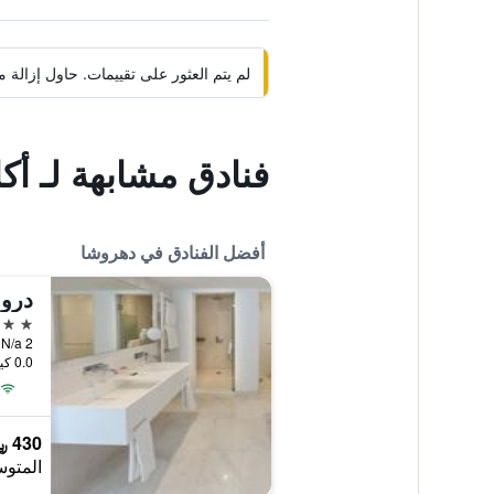
لم يتم العثور على تقييمات. حاول إزال
فنادق مشابهة لـ أك
أفضل الفنادق في دهروشا
دروش
4 نجوم
0.0 كيلومتر عن وسط المدينة
430 ﷼
المتوس