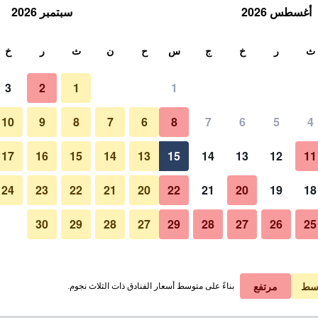
أغسطس 2026
سبتمبر 2026
ث
ث
ر
خ
ج
س
ح
ن
ث
ر
خ
3
2
1
1
10
9
8
7
6
8
7
6
5
4
17
16
15
14
13
15
14
13
12
11
عرض الأسعار
24
23
22
21
20
22
21
20
19
18
30
29
28
27
29
28
27
26
25
عرض الأسعار
عرض الأسعار
سط
مرتفع
بناءً على متوسط أسعار الفنادق ذات الثلاث نجوم.