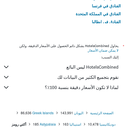
الفنادق في فرنسا
الفنادق في المملكة المتحدة
الفنادق في إيطاليا
الفنادق في تايلاند
*
يحاول HotelsCombined بشكل دائم الحصول على الأسعار الدقيقة، ولكن
لا يمكن ضمان الأسعار
.
إليك السبب:
HotelsCombined ليس البائع
نقوم بتجميع الكثير من البيانات لك
لماذا لا تكون الأسعار دقيقة بنسبة 100٪؟
الصفحة الرئيسية
اليونان
143,991
Greek Islands
86,636
دوديكانيسيا
10,478
استيباليا
163
Astypálaia
185
أكتي رومز