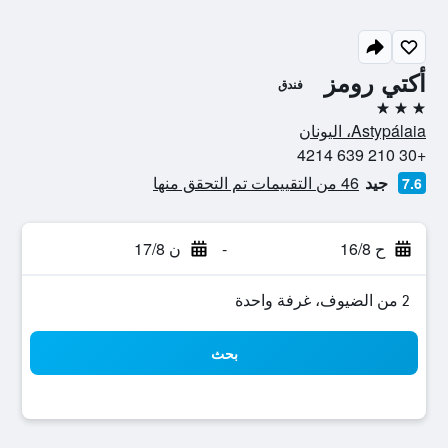
أكتي رومز
فندق
3 نجوم
Astypálaia، اليونان
+30 210 639 4214
جيد
46 من التقييمات تم التحقق منها
7.6
ح 16/8
-
ن 17/8
2 من الضيوف، غرفة واحدة
بحث