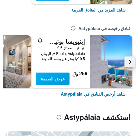
شاهد المزيد من الفنادق القريبة
فنادق رخيصة في Astypálaia
إيثيويسا بوتيك هوتل
2 نجمتين
ممتاز 9.6
A Punta, Astypálaia, اليونان
0.5 كيلومتر عن وسط المدينة
259 ﷼
عرض الصفقة
شاهد أرخص الفنادق في Astypálaia
استكشف Astypálaia