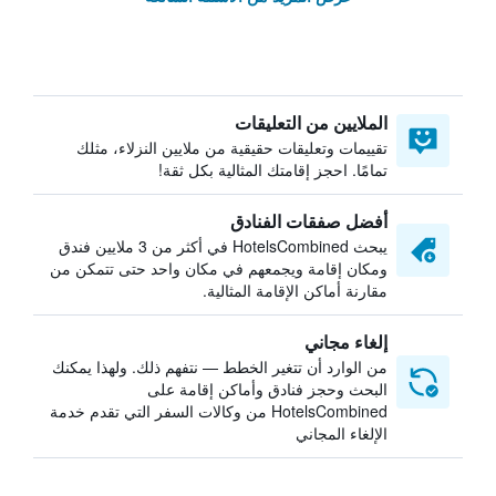
الملايين من التعليقات
تقييمات وتعليقات حقيقية من ملايين النزلاء، مثلك
تمامًا. احجز إقامتك المثالية بكل ثقة!
أفضل صفقات الفنادق
يبحث HotelsCombined في أكثر من 3 ملايين فندق
ومكان إقامة ويجمعهم في مكان واحد حتى تتمكن من
مقارنة أماكن الإقامة المثالية.
إلغاء مجاني
من الوارد أن تتغير الخطط — نتفهم ذلك. ولهذا يمكنك
البحث وحجز فنادق وأماكن إقامة على
HotelsCombined من وكالات السفر التي تقدم خدمة
الإلغاء المجاني