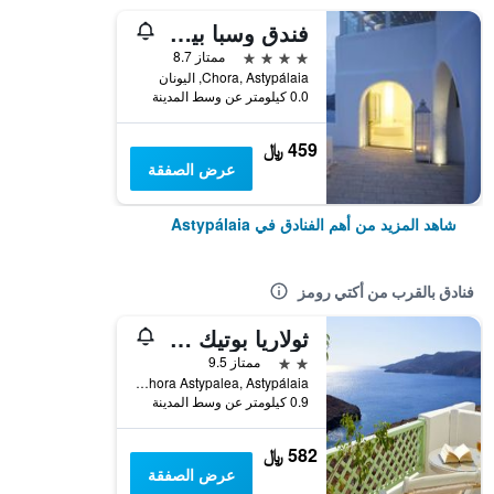
فندق وسبا بيلايا البوتيكي
4 نجوم
ممتاز 8.7
Chora, Astypálaia, اليونان
0.0 كيلومتر عن وسط المدينة
459 ﷼
عرض الصفقة
شاهد المزيد من أهم الفنادق في Astypálaia
فنادق بالقرب من أكتي رومز
ثولاريا بوتيك هوتل
2 نجمتين
ممتاز 9.5
Chora Astypalea, Astypálaia, اليونان
0.9 كيلومتر عن وسط المدينة
582 ﷼
عرض الصفقة