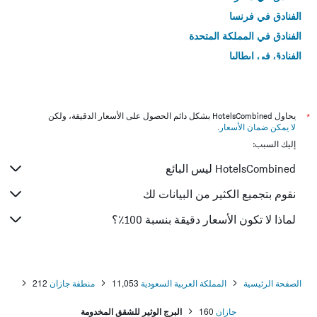
الفنادق في فرنسا
الفنادق في المملكة المتحدة
الفنادق في إيطاليا
الفنادق في تايلاند
*
يحاول HotelsCombined بشكل دائم الحصول على الأسعار الدقيقة، ولكن
لا يمكن ضمان الأسعار
.
إليك السبب:
HotelsCombined ليس البائع
نقوم بتجميع الكثير من البيانات لك
لماذا لا تكون الأسعار دقيقة بنسبة 100٪؟
الصفحة الرئيسية
المملكة العربية السعودية
11,053
منطقة جازان
212
جازان
160
البرج الوثير للشقق المخدومة