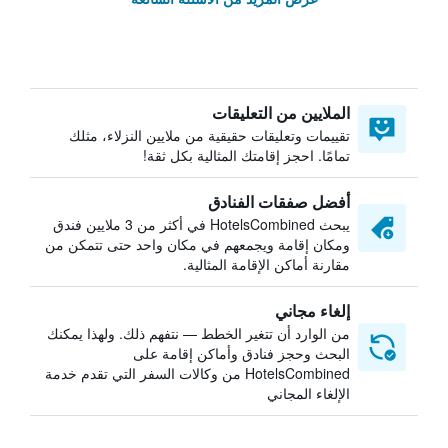
الملايين من التعليقات
تقييمات وتعليقات حقيقية من ملايين النزلاء، مثلك
تمامًا. احجز إقامتك المثالية بكل ثقة!
أفضل صفقات الفنادق
يبحث HotelsCombined في أكثر من 3 ملايين فندق
ومكان إقامة ويجمعهم في مكان واحد حتى تتمكن من
مقارنة أماكن الإقامة المثالية.
إلغاء مجاني
من الوارد أن تتغير الخطط — نتفهم ذلك. ولهذا يمكنك
البحث وحجز فنادق وأماكن إقامة على
HotelsCombined من وكالات السفر التي تقدم خدمة
الإلغاء المجاني