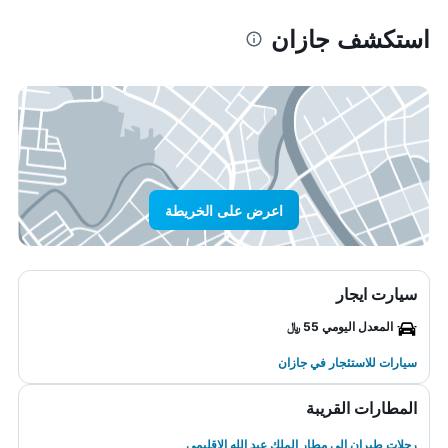
استكشف جازان
اعرض على الخريطة
سيارت ايجار
المعدل اليومي 55 ﷼
سيارات للاستئجار في جازان
المطارات القريبة
رحلات طيران إلى مطار الملك عبد الله الإقليمي