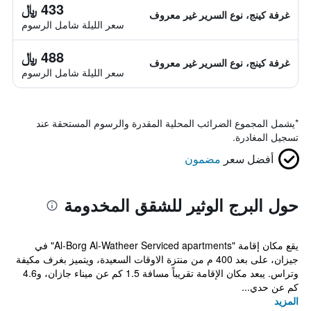
433 ﷼
غرفة كينج، نوع السرير غير معروف
سعر الليلة شامل الرسوم
488 ﷼
غرفة كينج، نوع السرير غير معروف
سعر الليلة شامل الرسوم
*
يشمل المجموع الضرائب المحلية المقدرة والرسوم المستحقة عند
تسجيل المغادرة.
أفضل سعر
مضمون
حول البرج الوثير للشقق المخدومة
يقع مكان إقامة "Al-Borg Al-Watheer Serviced apartments" في
جيزان، على بعد 400 م من منتزة الاوقات السعيدة، ويتميز بغرف مكيفة
وتراس. يبعد مكان الإقامة تقريباً مسافة 1.5 كم عن ميناء جازان، و4.6
كم عن حدي...
المزيد