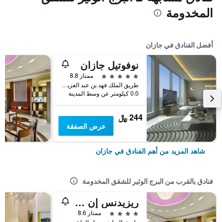
المخدومة
أفضل الفنادق في جازان
نوفوتيل جازان
5 نجوم
ممتاز 8.8
طريق الملك فهد بن عبد العزيز جنوب كورنيش مدينة جازان, جازان, المملكة العربية السعودية
0.0 كيلومتر عن وسط المدينة
244 ﷼
عرض الصفقة
شاهد المزيد من أهم الفنادق في جازان
فنادق بالقرب من البرج الوثير للشقق المخدومة
ريزيدنس إن باي ماريوت جازان
4 نجوم
ممتاز 8.6
طريق الرياض بجوار الراشد مول, جازان, المملكة العربية السعودية