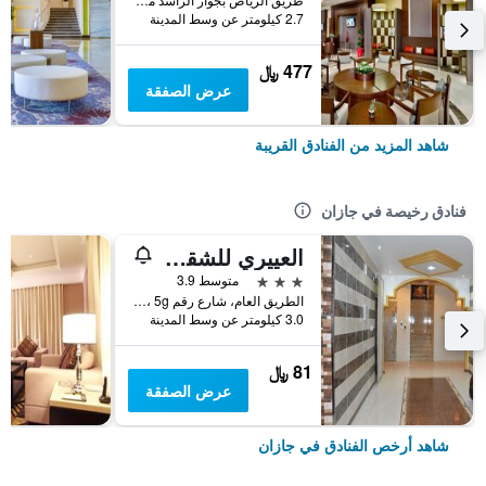
2.7 كيلومتر عن وسط المدينة
477 ﷼
عرض الصفقة
شاهد المزيد من الفنادق القريبة
فنادق رخيصة في جازان
العييري للشقق المفروشة جازان 1
3 نجوم
متوسط 3.9
الطريق العام، شارع رقم 5g ، جيزان, المملكة العربية السعودية, جازان, المملكة العربية السعودية
3.0 كيلومتر عن وسط المدينة
81 ﷼
عرض الصفقة
شاهد أرخص الفنادق في جازان