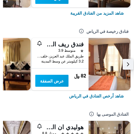
شاهد المزيد من الفنادق القريبة
فنادق رخيصة في الرياض
فندق ريف المالاز الدولي
نجمة واحدة
متوسط 3.9
طريق الملك عبد العزيز، خلف بنك سامبا المكتب الرئيسي الملز, الرياض, المملكة العربية السعودية
3.2 كيلومتر عن وسط المدينة
82 ﷼
عرض الصفقة
شاهد أرخص الفنادق في الرياض
الفنادق الموصى بها
هوليدي ان القصر
5 نجوم
ممتاز 8.8