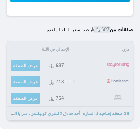
صفقات من
687 ﷼
/
أرخص سعر الليلة الواحدة
مزود
الإجمالي في الليلة
687 ﷼
عرض الصفقة
718 ﷼
عرض الصفقة
754 ﷼
عرض الصفقة
38 صفقة إضافية لـ المنارة، أحد فنادق لاكشري كوليكشن، سرايا العقبة