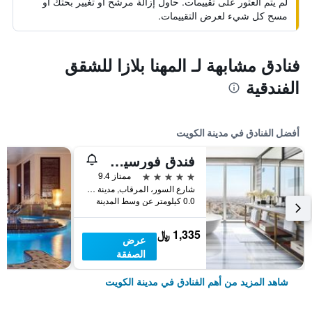
لم يتم العثور على تقييمات. حاول إزالة مرشح أو تغيير بحثك أو
مسح كل شيء لعرض التقييمات.
فنادق مشابهة لـ المهنا بلازا للشقق
الفندقية
أفضل الفنادق في مدينة الكويت
فندق فورسيزونز الكويت في برج الشايع
5 نجوم
ممتاز 9.4
شارع السور، المرقاب, مدينة الكويت, الكويت
0.0 كيلومتر عن وسط المدينة
1,335 ﷼
عرض
الصفقة
شاهد المزيد من أهم الفنادق في مدينة الكويت