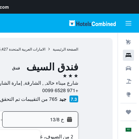
.com
رحلات طيران
الصفحة الرئيسية
الامارات العربية المتحدة
5,427
فنادق
فندق السيف
سيارات
فندق
3 نجوم
حزم العروض
شارع ميناء خالد, , الشارقة, إمارة الشار
+971 6528 0099
استكشاف
جيد
765 من التقييمات تم التحقق منها
7.3
رحلات
خ 13/8
-
العَرَبِيَّة
2 من الضيوف، غرفة واحدة