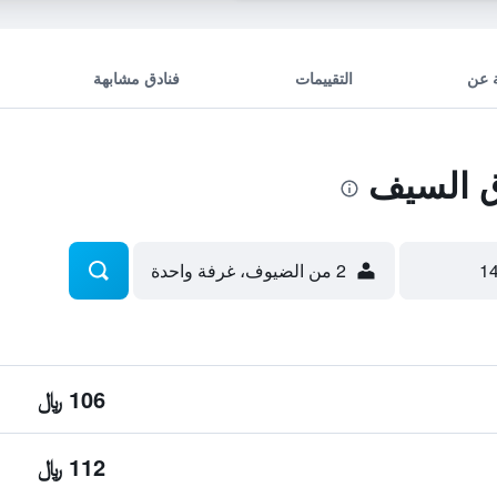
 عن
التقييمات
فنادق مشابهة
 السيف
2 من الضيوف، غرفة واحدة
106 ﷼
112 ﷼