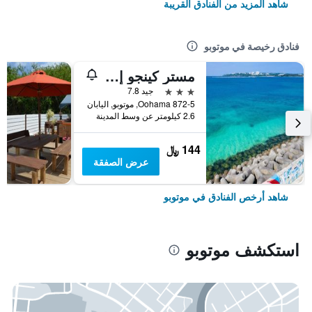
شاهد المزيد من الفنادق القريبة
فنادق رخيصة في موتوبو
مستر كينجو إن موتوبو أوشن تيراس
3 نجوم
جيد 7.8
872-5 Oohama, موتوبو, اليابان
2.6 كيلومتر عن وسط المدينة
144 ﷼
عرض الصفقة
شاهد أرخص الفنادق في موتوبو
استكشف موتوبو