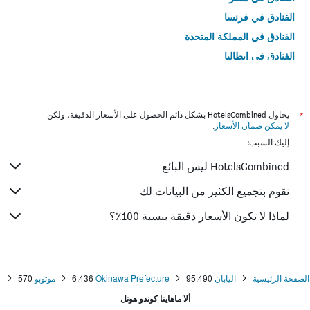
الفنادق في فرنسا
الفنادق في المملكة المتحدة
الفنادق في إيطاليا
الفنادق في تايلاند
*
يحاول HotelsCombined بشكل دائم الحصول على الأسعار الدقيقة، ولكن
لا يمكن ضمان الأسعار
.
إليك السبب:
HotelsCombined ليس البائع
نقوم بتجميع الكثير من البيانات لك
لماذا لا تكون الأسعار دقيقة بنسبة 100٪؟
الصفحة الرئيسية
اليابان
95,490
Okinawa Prefecture
6,436
موتوبو
570
ألا ماهاينا كوندو هوتل