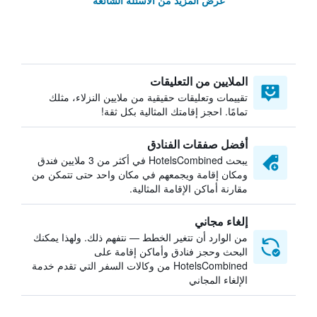
عرض المزيد من الأسئلة الشائعة
الملايين من التعليقات
تقييمات وتعليقات حقيقية من ملايين النزلاء، مثلك
تمامًا. احجز إقامتك المثالية بكل ثقة!
أفضل صفقات الفنادق
يبحث HotelsCombined في أكثر من 3 ملايين فندق
ومكان إقامة ويجمعهم في مكان واحد حتى تتمكن من
مقارنة أماكن الإقامة المثالية.
إلغاء مجاني
من الوارد أن تتغير الخطط — نتفهم ذلك. ولهذا يمكنك
البحث وحجز فنادق وأماكن إقامة على
HotelsCombined من وكالات السفر التي تقدم خدمة
الإلغاء المجاني