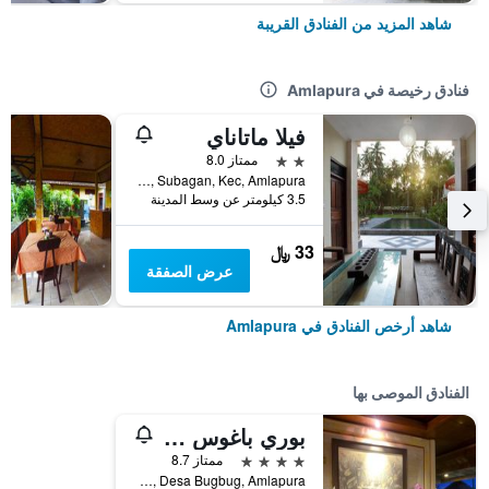
شاهد المزيد من الفنادق القريبة
فنادق رخيصة في Amlapura
فيلا ماتاناي
2 نجمتين
ممتاز 8.0
Jl. A. Yani Jasri 2, Subagan, Kec, Amlapura, إندونيسيا
3.5 كيلومتر عن وسط المدينة
33 ﷼
عرض الصفقة
شاهد أرخص الفنادق في Amlapura
الفنادق الموصى بها
بوري باغوس كانديداسا
4 نجوم
ممتاز 8.7
Jalan Puri Bagus, Desa Bugbug, Amlapura, إندونيسيا