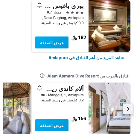
بوري باغوس كانديداسا
4 نجوم
ممتاز 8.7
Jalan Puri Bagus, Desa Bugbug, Amlapura, إندونيسيا
0.0 كيلومتر عن وسط المدينة
182 ﷼
عرض الصفقة
شاهد المزيد من أهم الفنادق في Amlapura
فنادق بالقرب من Alam Asmara Dive Resort
ألام كاندي ريزورت
Jl Raya Candidasa, Sengkidu - Manggis, 1, Amlapura, إندونيسيا
0.2 كيلومتر عن وسط المدينة
156 ﷼
عرض الصفقة