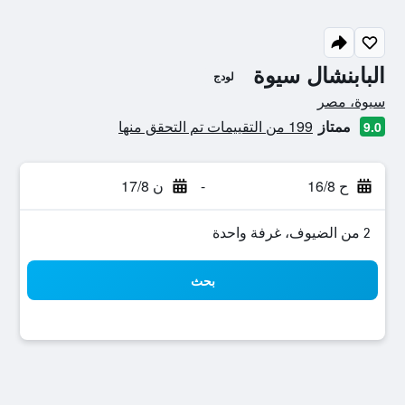
البابنشال سيوة
لودج
تقييم فئة 0
سيوة، مصر
ممتاز
199 من التقييمات تم التحقق منها
9.0
ح 16/8
-
ن 17/8
2 من الضيوف، غرفة واحدة
بحث