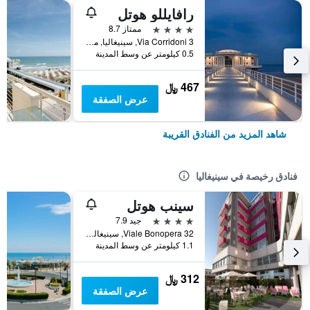
رافايللو هوتل
4 نجوم
ممتاز 8.7
Via Corridoni 3, سينيغاليا, مقاطعة أنكونا, إيطاليا
0.5 كيلومتر عن وسط المدينة
467 ﷼
عرض الصفقة
شاهد المزيد من الفنادق القريبة
فنادق رخيصة في سينيغاليا
سينب هوتل
4 نجوم
جيد 7.9
Viale Bonopera 32, سينيغاليا, مقاطعة أنكونا, إيطاليا
1.1 كيلومتر عن وسط المدينة
312 ﷼
عرض الصفقة