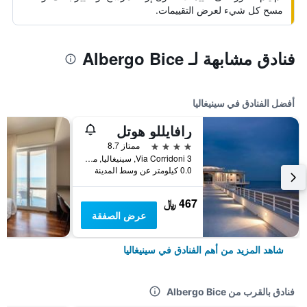
مسح كل شيء لعرض التقييمات.
فنادق مشابهة لـ Albergo Bice
أفضل الفنادق في سينيغاليا
رافايللو هوتل
4 نجوم
ممتاز 8.7
Via Corridoni 3, سينيغاليا, مقاطعة أنكونا, إيطاليا
0.0 كيلومتر عن وسط المدينة
467 ﷼
عرض الصفقة
شاهد المزيد من أهم الفنادق في سينيغاليا
فنادق بالقرب من Albergo Bice