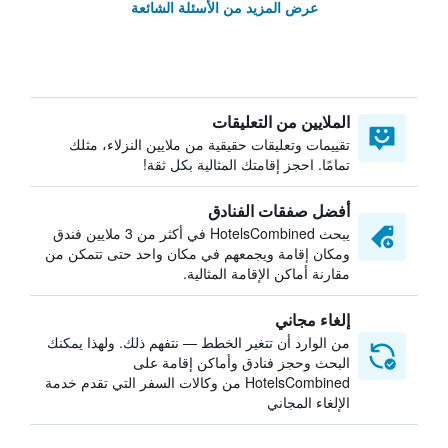
عرض المزيد من الأسئلة الشائعة
الملايين من التعليقات
تقييمات وتعليقات حقيقية من ملايين النزلاء، مثلك
تمامًا. احجز إقامتك المثالية بكل ثقة!
أفضل صفقات الفنادق
يبحث HotelsCombined في أكثر من 3 ملايين فندق
ومكان إقامة ويجمعهم في مكان واحد حتى تتمكن من
مقارنة أماكن الإقامة المثالية.
إلغاء مجاني
من الوارد أن تتغير الخطط — نتفهم ذلك. ولهذا يمكنك
البحث وحجز فنادق وأماكن إقامة على
HotelsCombined من وكالات السفر التي تقدم خدمة
الإلغاء المجاني