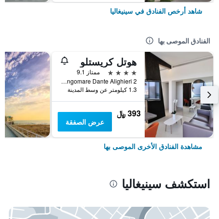
شاهد أرخص الفنادق في سينيغاليا
الفنادق الموصى بها
هوتل كريستلو
4 نجوم
ممتاز 9.1
Lungomare Dante Alighieri 2, سينيغاليا, مقاطعة أنكونا, إيطاليا
1.3 كيلومتر عن وسط المدينة
393 ﷼
عرض الصفقة
مشاهدة الفنادق الأخرى الموصى بها
استكشف سينيغاليا