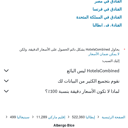
الفنادق في مصر
الفنادق في فرنسا
الفنادق في المملكة المتحدة
الفنادق في إيطاليا
الفنادق في تايلاند
*
يحاول HotelsCombined بشكل دائم الحصول على الأسعار الدقيقة، ولكن
لا يمكن ضمان الأسعار
.
إليك السبب:
HotelsCombined ليس البائع
نقوم بتجميع الكثير من البيانات لك
لماذا لا تكون الأسعار دقيقة بنسبة 100٪؟
الصفحة الرئيسية
إيطاليا
522,360
إقليم ماركي
11,289
سينيغاليا
499
Albergo Bice