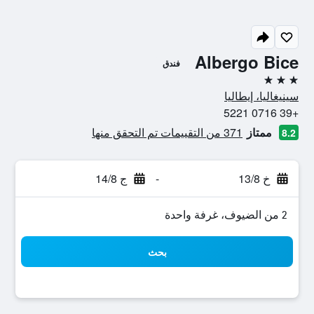
Albergo Bice
فندق
3 نجوم
سينيغاليا، إيطاليا
+39 0716 5221
ممتاز
371 من التقييمات تم التحقق منها
8.2
خ 13/8
-
ج 14/8
2 من الضيوف، غرفة واحدة
بحث