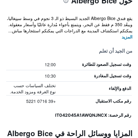
حول Albergo Bice
يقع فندق Albergo Bice الجديد البسيط ذو الـ 3 نجوم في وسط سينِغاليا،
ويبعُد 350 م فقط عن البحر، ويتمتع بأجواء مُدارة عائليًا وأسعار معقولة.
يمكنكم استكشاف المدينة مع الدراجات التي يمكنكم استئجارها مباش...
المزيد
من الجيد أن تعلم
12:00
وقت تسجيل الصعود للطائرة
10:30
وقت تسجيل المغادرة
تختلف السياسات حسب
الدفع والإلغاء
نوع الغرفة ومزود الخدمة.
+39 0716 5221
رقم مكتب الاستقبال
رقم الرخصة: IT042045A1AWQNJNCX
المزايا ووسائل الراحة في Albergo Bice