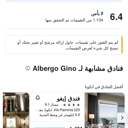
6.4
لا بأس
1,134 من التقييمات تم التحقق منها
لم يتم العثور على تقييمات. حاول إزالة مرشح أو تغيير بحثك أو
مسح كل شيء لعرض التقييمات.
فنادق مشابهة لـ Albergo Gino
أفضل الفنادق في انكونا
فندق إيغو
4 نجوم
ممتاز 9.1
Via Flaminia 220, انكونا, مقاطعة أنكونا, إيطاليا
0.0 كيلومتر عن وسط المدينة