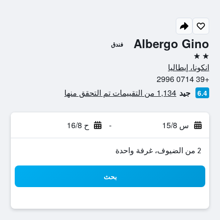
Albergo Gino
فندق
2 نجمتين
انكونا، إيطاليا
+39 0714 2996
جيد
1,134 من التقييمات تم التحقق منها
6.4
س 15/8
-
ح 16/8
2 من الضيوف، غرفة واحدة
بحث