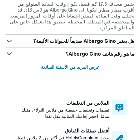
ضمن مسافة 17.6 كم فقط، يكون وقت القيادة المتوقع من
أقرب مطار مطار انكونا إلى Albergo Gino هو 0س 13د. قد
يختلف وقت القيادة المقدر اعتماداً على أوقات المرور المرتفعة
والمنخفضة في المنطقة المحيطة. ينطبق هذا بشكل خاص على
المناطق المركزية.
هل يعتبر Albergo Gino صديقاً للحيوانات الأليفة؟
ما هو رقم هاتف Albergo Gino؟
عرض المزيد من الأسئلة الشائعة
الملايين من التعليقات
تقييمات وتعليقات حقيقية من ملايين النزلاء، مثلك
تمامًا. احجز إقامتك المثالية بكل ثقة!
أفضل صفقات الفنادق
يبحث HotelsCombined في أكثر من 3 ملايين فندق