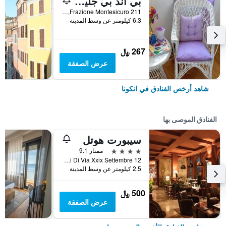
بي آند بي جليسيني
Frazione Montesicuro 211, انكونا, مقاطعة أنكونا, إيطاليا
6.3 كيلومتر عن وسط المدينة
267 ﷼
عرض الصفقة
شاهد أرخص الفنادق في انكونا
الفنادق الموصى بها
سيبورت هوتل
4 نجوم
ممتاز 9.1
Rupi Di Via Xxix Settembre 12, انكونا, مقاطعة أنكونا, إيطاليا
2.5 كيلومتر عن وسط المدينة
500 ﷼
عرض الصفقة