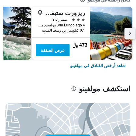
ريزورت ستيفانين
3 نجوم
ممتاز 9.0
Via Lungolago 4, مولفينو, مقاطعة ترينتو, إيطاليا
0.1 كيلومتر عن وسط المدينة
473 ﷼
عرض الصفقة
شاهد أرخص الفنادق في مولفينو
استكشف مولفينو