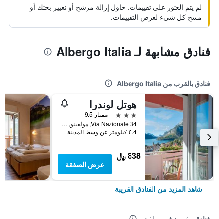
لم يتم العثور على تقييمات. حاول إزالة مرشح أو تغيير بحثك أو
مسح كل شيء لعرض التقييمات.
فنادق مشابهة لـ Albergo Italia
فنادق بالقرب من Albergo Italia
هوتل لوندرا
3 نجوم
ممتاز 9.5
Via Nazionale 34, مولفينو, مقاطعة ترينتو, إيطاليا
0.4 كيلومتر عن وسط المدينة
838 ﷼
عرض الصفقة
شاهد المزيد من الفنادق القريبة
فنادق رخيصة في مولفينو