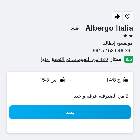
Albergo Italia
فندق
2 نجمتين
مولفينو، إيطاليا
+39 046 158 6915
ممتاز
420 من التقييمات تم التحقق منها
8.5
ج 14/8
-
س 15/8
2 من الضيوف، غرفة واحدة
بحث