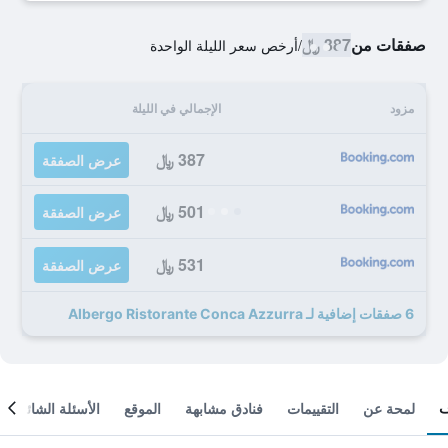
صفقات من
387 ﷼
/
أرخص سعر الليلة الواحدة
مزود
الإجمالي في الليلة
387 ﷼
عرض الصفقة
501 ﷼
عرض الصفقة
531 ﷼
عرض الصفقة
6 صفقات إضافية لـ Albergo Ristorante Conca Azzurra
لمحة عن
التقييمات
فنادق مشابهة
الموقع
الأسئلة الشائعة