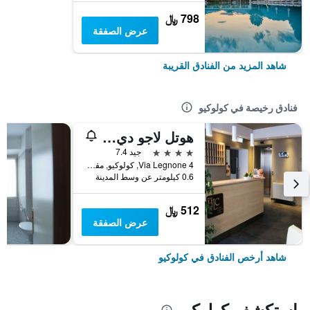
798 ﷼
عرض الصفقة
شاهد المزيد من الفنادق القريبة
فنادق رخيصة في كولوكيو
هوتل لاجو دي كومو
4 نجوم
جيد 7.4
Via Legnone 4, كولوكيو, مقاطعة ليكو, إيطاليا
0.6 كيلومتر عن وسط المدينة
512 ﷼
عرض الصفقة
شاهد أرخص الفنادق في كولوكيو
استكشف كولوكيو