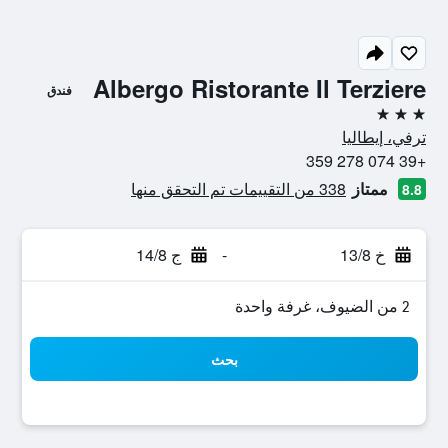
Albergo Ristorante Il Terziere
فندق
3 نجوم
ترفي، إيطاليا
+39 074 278 359
ممتاز
338 من التقييمات تم التحقق منها
8.8
خ 13/8
-
ج 14/8
2 من الضيوف، غرفة واحدة
بحث