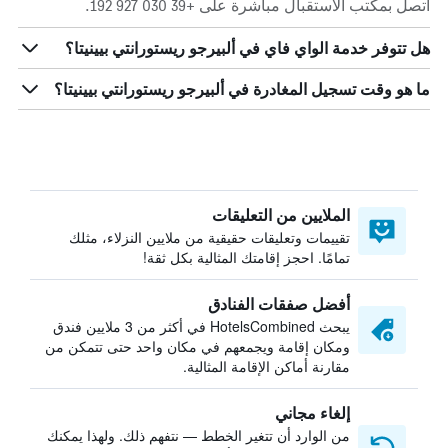
اتصل بمكتب الاستقبال مباشرة على +39 030 927 192.
هل تتوفر خدمة الواي فاي في ألبيرجو ريستورانتي بيينيتا؟
ما هو وقت تسجيل المغادرة في ألبيرجو ريستورانتي بيينيتا؟
الملايين من التعليقات
تقييمات وتعليقات حقيقية من ملايين النزلاء، مثلك
تمامًا. احجز إقامتك المثالية بكل ثقة!
أفضل صفقات الفنادق
يبحث HotelsCombined في أكثر من 3 ملايين فندق
ومكان إقامة ويجمعهم في مكان واحد حتى تتمكن من
مقارنة أماكن الإقامة المثالية.
إلغاء مجاني
من الوارد أن تتغير الخطط — نتفهم ذلك. ولهذا يمكنك