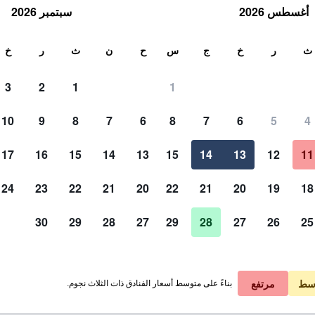
أغسطس 2026
سبتمبر 2026
ث
ث
ر
خ
ج
س
ح
ن
ث
ر
خ
3
2
1
1
لة الواحدة
10
9
8
7
6
8
7
6
5
4
لي في الليلة
17
16
15
14
13
15
14
13
12
11
 ﷼
عرض الصفقة
24
23
22
21
20
22
21
20
19
18
30
29
28
27
29
28
27
26
25
 ﷼
عرض الصفقة
سط
مرتفع
بناءً على متوسط أسعار الفنادق ذات الثلاث نجوم.