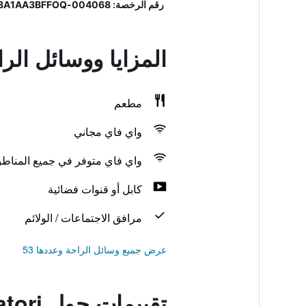
رقم الرخصة: 004068-ALB-00001, IT004068A1AA3BFFOQ
المزايا ووسائل الراحة في escatori
مطعم
واي فاي مجاني
واي فاي متوفر في جميع المناط
كابل أو قنوات فضائية
مرافق الاجتماعات / الولائم
عرض جميع وسائل الراحة وعددها 53
تقييمات حول Albergo Dei Pescatori