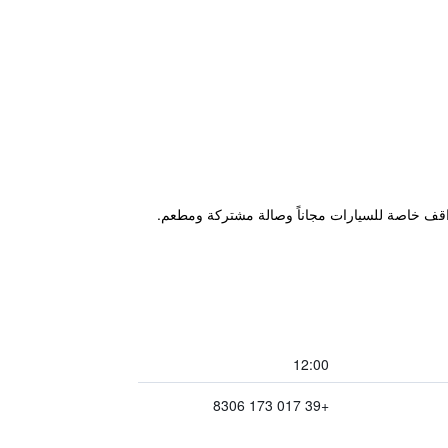
ن كاستيلو ديلا مانتا، ويتميز بحديقة ومواقف خاصة للسيارات مجاناً وصالة مشتركة ومطعم.
12:00
+39 017 173 8306