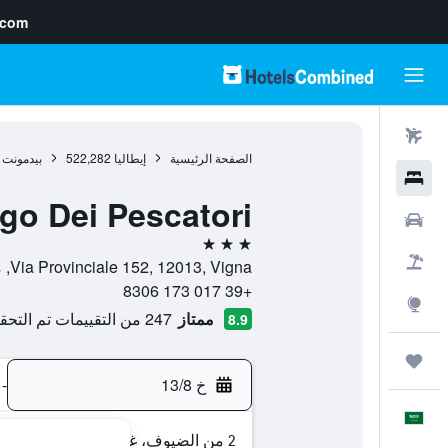
.com
رحلات طيران
الصفحة الرئيسية
إيطاليا
522,282
بيدمونت
فنادق
go Dei Pescatori
سيارات
3 نجوم
حزم العروض
Via Provinciale 152, 12013, Vigna, مقاطعة كونيو, إيطاليا
+39 017 173 8306
استكشاف
ممتاز
247 من التقييمات تم التحقق منها
8.9
رحلات
خ 13/8
-
العَرَبِيَّة
2 من الضيوف، غرفة واحدة