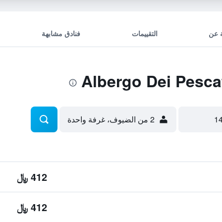
 عن
التقييمات
فنادق مشابهة
2 من الضيوف، غرفة واحدة
412 ﷼
412 ﷼