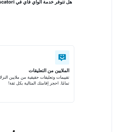
هل تتوفر خدمة الواي فاي في Albergo Dei Pescatori؟
الملايين من التعليقات
تقييمات وتعليقات حقيقية من ملايين النزلا
تمامًا. احجز إقامتك المثالية بكل ثقة!