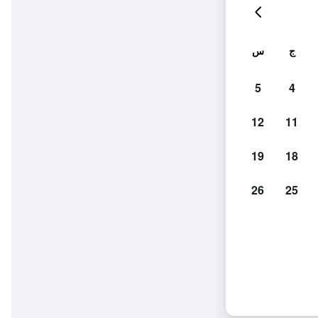
ج
س
5
4
12
11
19
18
26
25