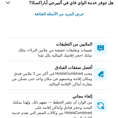
هل تتوفر خدمة الواي فاي في ألبيرجي أباراكسكا؟
عرض المزيد من الأسئلة الشائعة
الملايين من التعليقات
تقييمات وتعليقات حقيقية من ملايين النزلاء، مثلك
تمامًا. احجز إقامتك المثالية بكل ثقة!
أفضل صفقات الفنادق
يبحث HotelsCombined في أكثر من 3 ملايين فندق
ومكان إقامة ويجمعهم في مكان واحد حتى تتمكن من
مقارنة أماكن الإقامة المثالية.
إلغاء مجاني
من الوارد أن تتغير الخطط — نتفهم ذلك. ولهذا يمكنك
البحث وحجز فنادق وأماكن إقامة على
HotelsCombined من وكالات السفر التي تقدم خدمة
الإلغاء المجاني