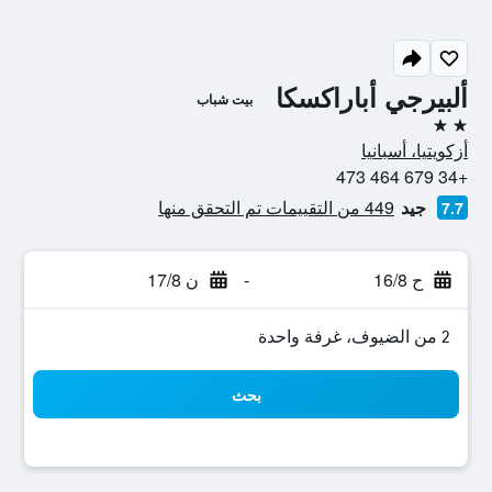
ألبيرجي أباراكسكا
بيت شباب
2 نجمتين
أزكويتيا، أسبانيا
+34 679 464 473
جيد
449 من التقييمات تم التحقق منها
7.7
ح 16/8
-
ن 17/8
2 من الضيوف، غرفة واحدة
بحث