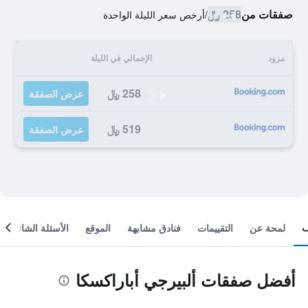
صفقات من
258 ﷼
/
أرخص سعر الليلة الواحدة
مزود
الإجمالي في الليلة
258 ﷼
عرض الصفقة
519 ﷼
عرض الصفقة
لمحة عن
التقييمات
فنادق مشابهة
الموقع
الأسئلة الشائعة
أفضل صفقات ألبيرجي أباراكسكا