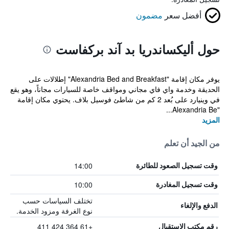
أفضل سعر
مضمون
حول أليكساندريا بد آند بركفاست
يوفر مكان إقامة "Alexandria Bed and Breakfast" إطلالات على
الحديقة وخدمة واي فاي مجاني ومواقف خاصة للسيارات مجاناً، وهو يقع
في وينيارد على بُعد 2 كم من شاطئ فوسيل بلاف. يحتوي مكان إقامة
"Alexandria Be...
المزيد
من الجيد أن تعلم
14:00
وقت تسجيل الصعود للطائرة
10:00
وقت تسجيل المغادرة
تختلف السياسات حسب
الدفع والإلغاء
نوع الغرفة ومزود الخدمة.
+61 364 424 411
رقم مكتب الاستقبال