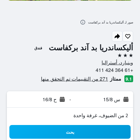
صور لـ أليكساندريا بد آند بركفاست
أليكساندريا بد آند بركفاست
فندق
3 نجوم
وينيارد، أستراليا
+61 364 424 411
ممتاز
271 من التقييمات تم التحقق منها
9.1
س 15/8
-
ح 16/8
2 من الضيوف، غرفة واحدة
بحث