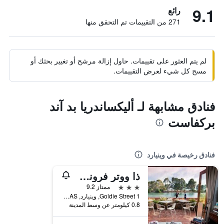
9.1
رائع
271 من التقييمات تم التحقق منها
لم يتم العثور على تقييمات. حاول إزالة مرشح أو تغيير بحثك أو
مسح كل شيء لعرض التقييمات.
فنادق مشابهة لـ أليكساندريا بد آند
بركفاست
فنادق رخيصة في وينيارد
ذا ووتر فرونت وينيارد
3 نجوم
ممتاز 9.2
1 Goldie Street, وينيارد, TAS, أستراليا
0.8 كيلومتر عن وسط المدينة