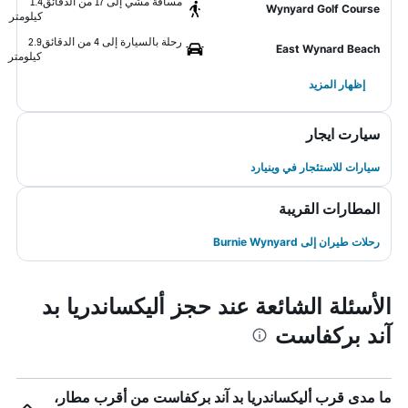
مسافة مشي إلى 17 من الدقائق
1.4
Wynyard Golf Course
كيلومتر
رحلة بالسيارة إلى 4 من الدقائق
2.9
East Wynard Beach
كيلومتر
إظهار المزيد
سيارت ايجار
سيارات للاستئجار في وينيارد
المطارات القريبة
رحلات طيران إلى Burnie Wynyard
الأسئلة الشائعة عند حجز أليكساندريا بد
آند بركفاست
ما مدى قرب أليكساندريا بد آند بركفاست من أقرب مطار،