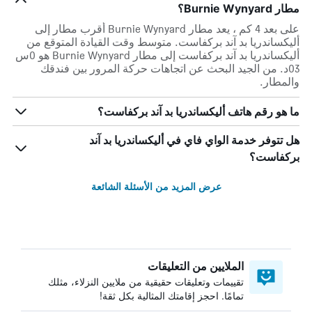
مطار Burnie Wynyard؟
على بعد 4 كم ، يعد مطار Burnie Wynyard أقرب مطار إلى
أليكساندريا بد آند بركفاست. متوسط وقت القيادة المتوقع من
أليكساندريا بد آند بركفاست إلى مطار Burnie Wynyard هو 0س
03د. من الجيد البحث عن اتجاهات حركة المرور بين فندقك
والمطار.
ما هو رقم هاتف أليكساندريا بد آند بركفاست؟
هل تتوفر خدمة الواي فاي في أليكساندريا بد آند
بركفاست؟
عرض المزيد من الأسئلة الشائعة
الملايين من التعليقات
تقييمات وتعليقات حقيقية من ملايين النزلاء، مثلك
تمامًا. احجز إقامتك المثالية بكل ثقة!