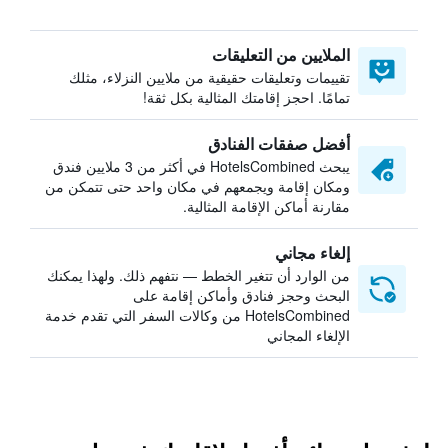
الملايين من التعليقات
تقييمات وتعليقات حقيقية من ملايين النزلاء، مثلك
تمامًا. احجز إقامتك المثالية بكل ثقة!
أفضل صفقات الفنادق
يبحث HotelsCombined في أكثر من 3 ملايين فندق
ومكان إقامة ويجمعهم في مكان واحد حتى تتمكن من
مقارنة أماكن الإقامة المثالية.
إلغاء مجاني
من الوارد أن تتغير الخطط — نتفهم ذلك. ولهذا يمكنك
البحث وحجز فنادق وأماكن إقامة على
HotelsCombined من وكالات السفر التي تقدم خدمة
الإلغاء المجاني