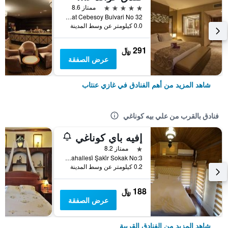
5 نجوم
ممتاز 8.6
Ali Fuat Cebesoy Bulvari No 32, غازي عنتاب, تركيا
0.0 كيلومتر عن وسط المدينة
291 ﷼
عرض الصفقة
شاهد المزيد من أهم الفنادق في غازي عنتاب
فنادق بالقرب من علي بيه كوناغي
إفيه باي كوناغي
نجمة واحدة
ممتاز 8.2
Sefer Paşa Mahallesi̇ Şaki̇r Sokak No:3, غازي عنتاب, تركيا
0.2 كيلومتر عن وسط المدينة
188 ﷼
عرض الصفقة
شاهد المزيد من الفنادق القريبة