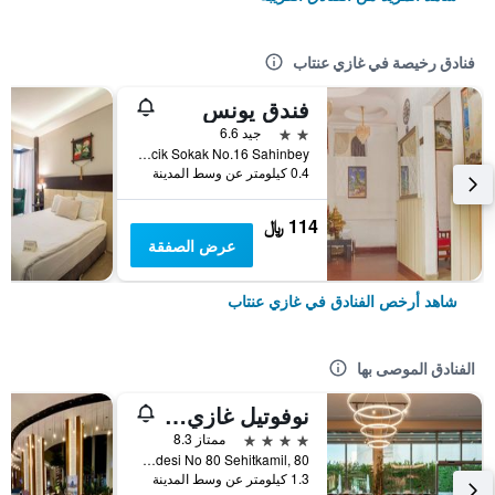
فنادق رخيصة في غازي عنتاب
فندق يونس
2 نجمتين
جيد 6.6
Bey Mah. Kayacik Sokak No.16 Sahinbey, غازي عنتاب, تركيا
0.4 كيلومتر عن وسط المدينة
114 ﷼
عرض الصفقة
شاهد أرخص الفنادق في غازي عنتاب
الفنادق الموصى بها
نوفوتيل غازي عنتاب
4 نجوم
ممتاز 8.3
Yaprak Mah Istasyon Caddesi No 80 Sehitkamil, 80, غازي عنتاب, تركيا
1.3 كيلومتر عن وسط المدينة