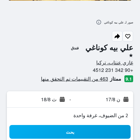
صور لـ علي بيه كوناغي
علي بيه كوناغي
فندق
نجمة واحدة
غازي عنتاب، تركيا
+90 342 231 4512
ممتاز
463 من التقييمات تم التحقق منها
9.1
ن 17/8
-
ث 18/8
2 من الضيوف، غرفة واحدة
بحث