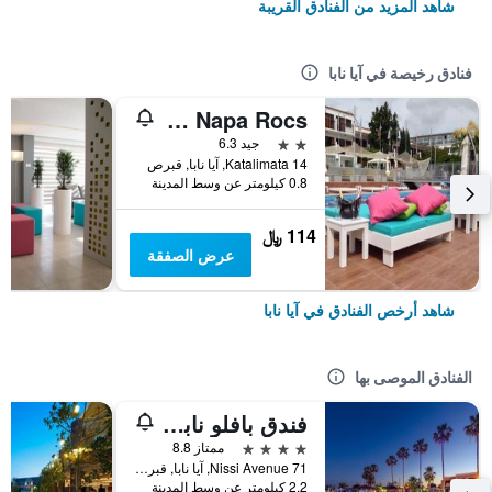
شاهد المزيد من الفنادق القريبة
فنادق رخيصة في آيا نابا
Pambos Napa Rocs
2 نجمتين
جيد 6.3
14 Katalimata, آيا نابا, قبرص
0.8 كيلومتر عن وسط المدينة
114 ﷼
عرض الصفقة
شاهد أرخص الفنادق في آيا نابا
الفنادق الموصى بها
فندق بافلو نابا بيتش
4 نجوم
ممتاز 8.8
71 Nissi Avenue, آيا نابا, قبرص
2.2 كيلومتر عن وسط المدينة