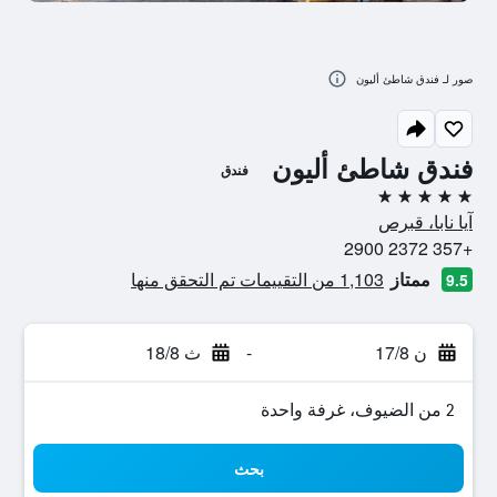
صور لـ فندق شاطئ أليون
فندق شاطئ أليون
فندق
5 نجوم
آيا نابا، قبرص
+357 2372 2900
ممتاز
1,103 من التقييمات تم التحقق منها
9.5
ن 17/8
-
ث 18/8
2 من الضيوف، غرفة واحدة
بحث