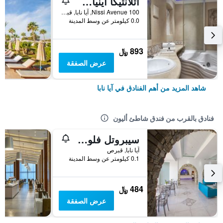
أتلانتيكا أينياس ريزورت
100 Nissi Avenue, آيا نابا, قبرص
0.0 كيلومتر عن وسط المدينة
893 ﷼
عرض الصفقة
شاهد المزيد من أهم الفنادق في آيا نابا
فنادق بالقرب من فندق شاطئ أليون
سيبروتل فلوريدا هوتل
آيا نابا, قبرص
0.1 كيلومتر عن وسط المدينة
484 ﷼
عرض الصفقة